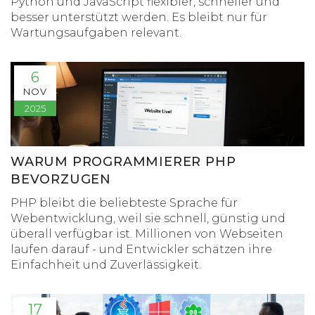
Python und JavaScript flexibler, schneller und
besser unterstützt werden. Es bleibt nur für
Wartungsaufgaben relevant.
6
NOV
2025
WARUM PROGRAMMIERER PHP
BEVORZUGEN
PHP bleibt die beliebteste Sprache für
Webentwicklung, weil sie schnell, günstig und
überall verfügbar ist. Millionen von Webseiten
laufen darauf - und Entwickler schätzen ihre
Einfachheit und Zuverlässigkeit.
17