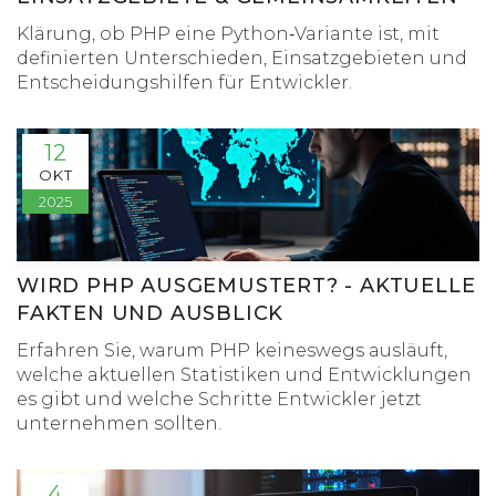
Klärung, ob PHP eine Python‑Variante ist, mit
definierten Unterschieden, Einsatzgebieten und
Entscheidungshilfen für Entwickler.
12
OKT
2025
WIRD PHP AUSGEMUSTERT? - AKTUELLE
FAKTEN UND AUSBLICK
Erfahren Sie, warum PHP keineswegs ausläuft,
welche aktuellen Statistiken und Entwicklungen
es gibt und welche Schritte Entwickler jetzt
unternehmen sollten.
4