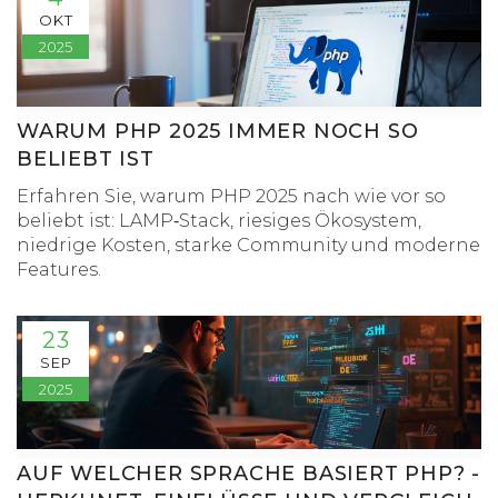
OKT
2025
WARUM PHP 2025 IMMER NOCH SO
BELIEBT IST
Erfahren Sie, warum PHP 2025 nach wie vor so
beliebt ist: LAMP‑Stack, riesiges Ökosystem,
niedrige Kosten, starke Community und moderne
Features.
23
SEP
2025
AUF WELCHER SPRACHE BASIERT PHP? -