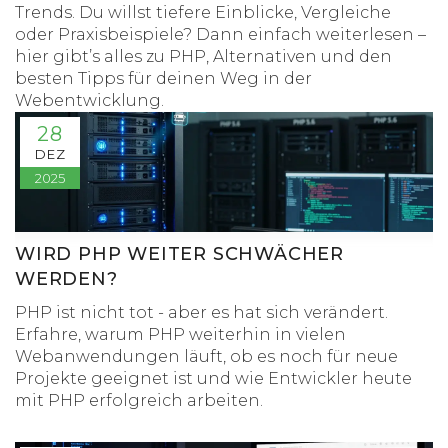
Trends. Du willst tiefere Einblicke, Vergleiche
oder Praxisbeispiele? Dann einfach weiterlesen –
hier gibt’s alles zu PHP, Alternativen und den
besten Tipps für deinen Weg in der
Webentwicklung.
28
DEZ
2025
WIRD PHP WEITER SCHWÄCHER
WERDEN?
PHP ist nicht tot - aber es hat sich verändert.
Erfahre, warum PHP weiterhin in vielen
Webanwendungen läuft, ob es noch für neue
Projekte geeignet ist und wie Entwickler heute
mit PHP erfolgreich arbeiten.