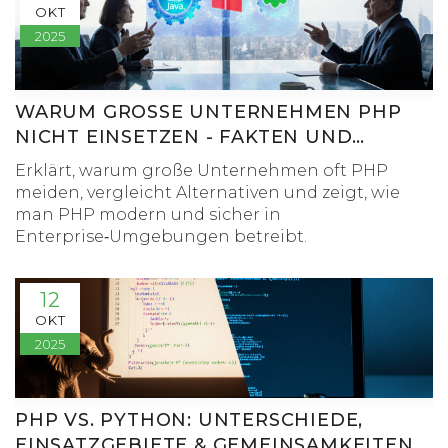
OKT
2025
WARUM GROSSE UNTERNEHMEN PHP N
ICHT EINSETZEN - FAKTEN UND A
LTERNATIVEN
Erklärt, warum große Unternehmen oft PHP
meiden, vergleicht Alternativen und zeigt, wie
man PHP modern und sicher in
Enterprise‑Umgebungen betreibt.
12
OKT
2025
PHP VS. PYTHON: UNTERSCHIEDE,
EINSATZGEBIETE & GEMEINSAMKEITEN