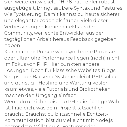
sich weiterentwickelt. PHP 8 hat Fehler robust
ausgebügelt, bringt saubere Syntax und Features
wie Typisierung. Damit kannst du heute sicherer
und eleganter coden als früher. Viele dieser
Verbesserungen kamen direkt aus der
Community, weil echte Entwickler aus der
tagtäglichen Arbeit heraus Feedback gegeben
haben.
Klar, manche Punkte wie asynchrone Prozesse
oder ultrahohe Performance liegen (noch) nicht
im Fokus von PHP. Hier punkten andere
Lösungen. Doch für klassische Websites, Blogs,
Shops oder Backend-Systeme bleibt PHP solide
und günstig – Hosting und Wartung kosten
kaum etwas, viele Tutorials und Bibliotheken
machen den Umgang einfach.
Wenn du unsicher bist, ob PHP die richtige Wahl
ist: Frag dich, was dein Projekt tatsächlich
braucht. Brauchst du blitzschnelle Echtzeit-
Kommunikation, bist du vielleicht mit Node.js
besser dran. Willst du KI-Features oder