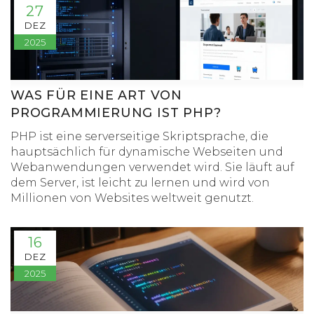
27
DEZ
2025
WAS FÜR EINE ART VON
PROGRAMMIERUNG IST PHP?
PHP ist eine serverseitige Skriptsprache, die
hauptsächlich für dynamische Webseiten und
Webanwendungen verwendet wird. Sie läuft auf
dem Server, ist leicht zu lernen und wird von
Millionen von Websites weltweit genutzt.
16
DEZ
2025