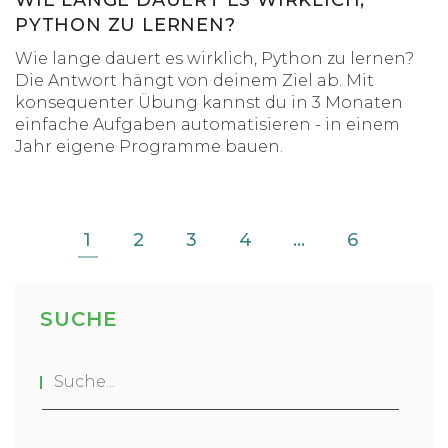
WIE LANGE DAUERT ES WIRKLICH,
PYTHON ZU LERNEN?
Wie lange dauert es wirklich, Python zu lernen?
Die Antwort hängt von deinem Ziel ab. Mit
konsequenter Übung kannst du in 3 Monaten
einfache Aufgaben automatisieren - in einem
Jahr eigene Programme bauen.
1
2
3
4
…
6
SUCHE