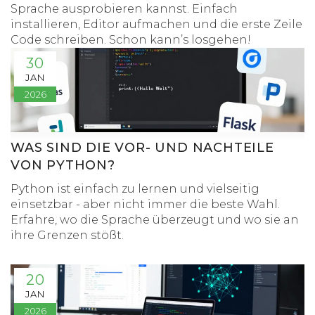
Sprache ausprobieren kannst. Einfach
installieren, Editor aufmachen und die erste Zeile
Code schreiben. Schon kann’s losgehen!
30
JAN
2026
WAS SIND DIE VOR- UND NACHTEILE
VON PYTHON?
Python ist einfach zu lernen und vielseitig
einsetzbar - aber nicht immer die beste Wahl.
Erfahre, wo die Sprache überzeugt und wo sie an
ihre Grenzen stößt.
20
JAN
2026