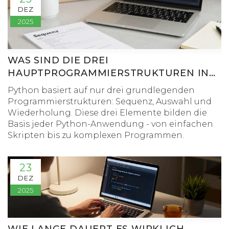
DEZ
2025
WAS SIND DIE DREI
HAUPTPROGRAMMIERSTRUKTUREN IN
PYTHON?
Python basiert auf nur drei grundlegenden
Programmierstrukturen: Sequenz, Auswahl und
Wiederholung. Diese drei Elemente bilden die
Basis jeder Python-Anwendung - von einfachen
Skripten bis zu komplexen Programmen.
23
DEZ
2025