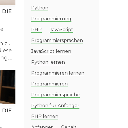
Python
 DIE
Programmierung
ACHE
ne
PHP
JavaScript
Programmiersprachen
ch zu
diese
JavaScript lernen
ung,
Python lernen
Programmieren lernen
Programmieren
Programmiersprache
Python für Anfänger
 DIE
PHP lernen
ACHE
Anfänger
Gehalt