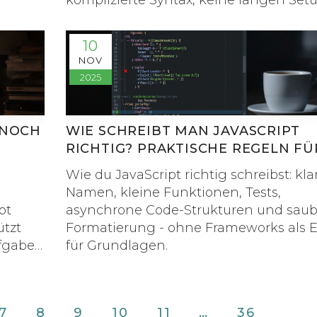
komplizierte Syntax, keine langen Set
Prozesse. Nur Ergebnisse.
10
NOV
2025
 NOCH
WIE SCHREIBT MAN JAVASCRIPT
RICHTIG? PRAKTISCHE REGELN FÜ
SAUBEREN CODE
Wie du JavaScript richtig schreibst: kla
Namen, kleine Funktionen, Tests,
pt
asynchrone Code-Strukturen und saub
ützt
Formatierung - ohne Frameworks als E
ufgaben
für Grundlagen.
7
8
9
10
11
…
36