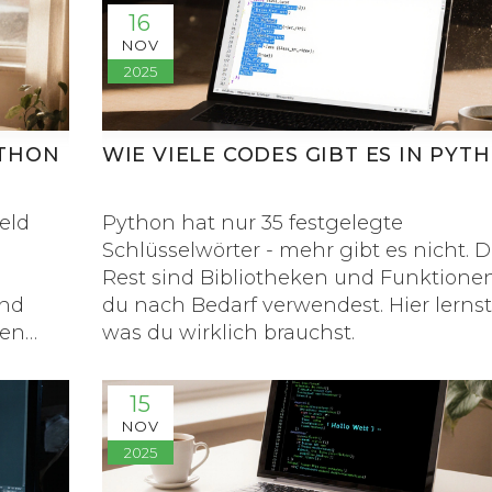
16
NOV
2025
YTHON
WIE VIELE CODES GIBT ES IN PYT
eld
Python hat nur 35 festgelegte
Schlüsselwörter - mehr gibt es nicht. D
Rest sind Bibliotheken und Funktionen
und
du nach Bedarf verwendest. Hier lernst
hen
was du wirklich brauchst.
15
NOV
2025