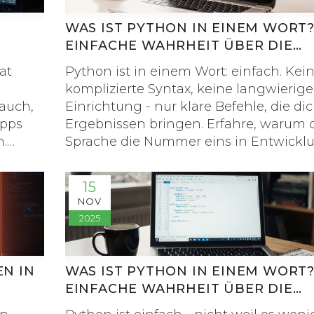
WAS IST PYTHON IN EINEM WORT?
EINFACHE WAHRHEIT ÜBER DIE
BELIEBTESTE PROGRAMMIERSPR
at
Python ist in einem Wort: einfach. Kei
komplizierte Syntax, keine langwierige
auch,
Einrichtung - nur klare Befehle, die di
Apps
Ergebnissen bringen. Erfahre, warum 
n.
Sprache die Nummer eins in Entwickl
lltest.
Daten und KI ist.
15
NOV
2025
EN IN
WAS IST PYTHON IN EINEM WORT?
EINFACHE WAHRHEIT ÜBER DIE
BELIEBTESTE PROGRAMMIERSPR