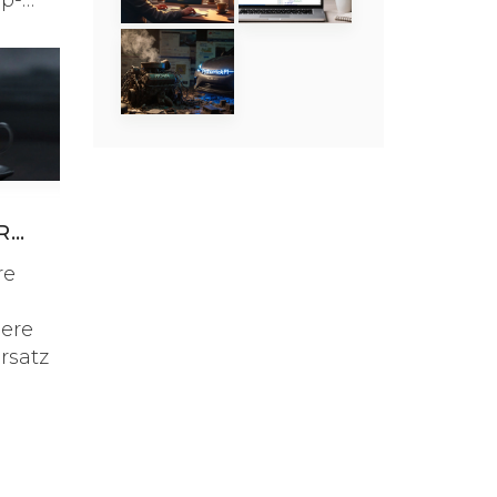
up-
R
re
ere
rsatz