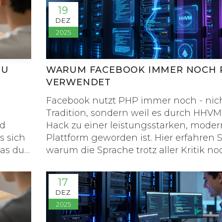
19
DEZ
2025
ZU
WARUM FACEBOOK IMMER NOCH 
VERWENDET
Facebook nutzt PHP immer noch - nic
Tradition, sondern weil es durch HHV
nd
Hack zu einer leistungsstarken, mode
s sich
Plattform geworden ist. Hier erfahren S
as du
warum die Sprache trotz aller Kritik no
immer der Kern der Infrastruktur ist.
17
DEZ
2025