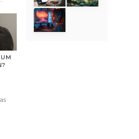
ung.
 UM
N?
m
was