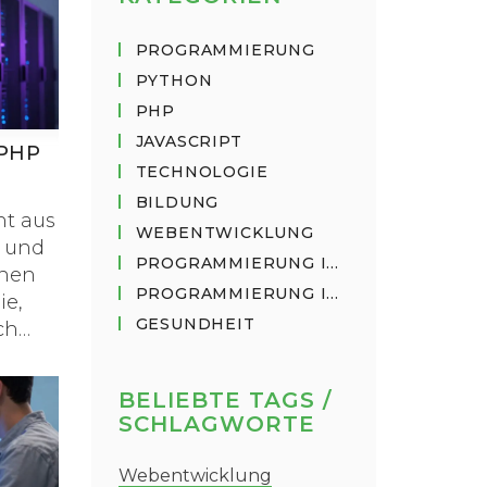
PROGRAMMIERUNG
PYTHON
PHP
JAVASCRIPT
PHP
TECHNOLOGIE
BILDUNG
ht aus
WEBENTWICKLUNG
M und
PROGRAMMIERUNG IN PYTHON
rnen
PROGRAMMIERUNG IN JAVASCRIPT
ie,
GESUNDHEIT
ch
BELIEBTE TAGS /
SCHLAGWORTE
Webentwicklung