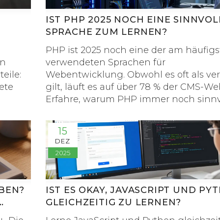
IST PHP 2025 NOCH EINE SINNVOL
SPRACHE ZUM LERNEN?
g
PHP ist 2025 noch eine der am häufig
en
verwendeten Sprachen für
eile:
Webentwicklung. Obwohl es oft als ver
ete
gilt, läuft es auf über 78 % der CMS-Web
Erfahre, warum PHP immer noch sinnv
lernen ist - und wo es nicht passt.
15
DEZ
2025
EBEN?
IST ES OKAY, JAVASCRIPT UND PY
GLEICHZEITIG ZU LERNEN?