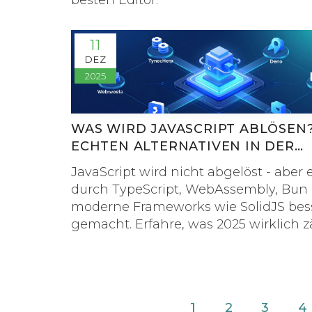
besten Editor.
11
DEZ
2025
WAS WIRD JAVASCRIPT ABLÖSEN?
ECHTEN ALTERNATIVEN IN DER
WEBENTWICKLUNG 2025
JavaScript wird nicht abgelöst - aber 
durch TypeScript, WebAssembly, Bun
moderne Frameworks wie SolidJS bes
gemacht. Erfahre, was 2025 wirklich zä
1
2
3
4