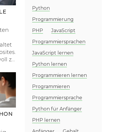
Python
LE
Programmierung
sten
PHP
JavaScript
Programmiersprachen
altet
sites.
JavaScript lernen
oll zu
Python lernen
Programmieren lernen
Programmieren
Programmiersprache
Python für Anfänger
THON
PHP lernen
Anfänger
Gehalt