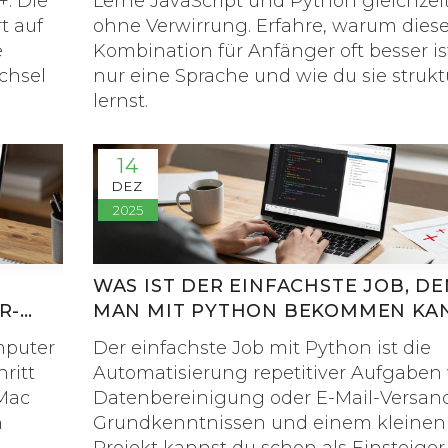
+. Die
Lerne JavaScript und Python gleichzeit
t auf
ohne Verwirrung. Erfahre, warum dies
e
Kombination für Anfänger oft besser ist
chsel
nur eine Sprache und wie du sie strukt
lernst.
14
DEZ
2025
WAS IST DER EINFACHSTE JOB, DE
R-
MAN MIT PYTHON BEKOMMEN KA
GER
mputer
Der einfachste Job mit Python ist die
hritt
Automatisierung repetitiver Aufgaben
 Mac
Datenbereinigung oder E-Mail-Versand
n
Grundkenntnissen und einem kleinen