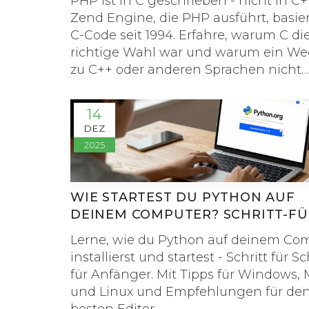
PHP ist in C geschrieben - nicht in C+
Zend Engine, die PHP ausführt, basier
C-Code seit 1994. Erfahre, warum C di
richtige Wahl war und warum ein We
zu C++ oder anderen Sprachen nicht
erfolgen wird.
14
DEZ
2025
WIE STARTEST DU PYTHON AUF
DEINEM COMPUTER? SCHRITT-FÜ
SCHRITT-ANLEITUNG FÜR ANFÄN
Lerne, wie du Python auf deinem Co
installierst und startest - Schritt für Sc
für Anfänger. Mit Tipps für Windows,
und Linux und Empfehlungen für de