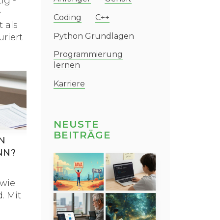
ig -
e
Coding
C++
 als
Python Grundlagen
uriert
Programmierung
lernen
Karriere
NEUSTE
BEITRÄGE
N
NN?
 wie
. Mit