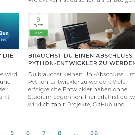
Projekt kannst du schon als Einsteiger
arbeiten - ohne Abschluss oder Erfahr
9
DEZ
2025
 DIE
BRAUCHST DU EINEN ABSCHLUSS,
PYTHON-ENTWICKLER ZU WERDE
es wird
Du brauchst keinen Uni-Abschluss, u
 und
Python-Entwickler zu werden. Viele
ser
erfolgreiche Entwickler haben ohne
hlt.
Studium begonnen. Hier erfährst du, 
wirklich zählt: Projekte, GitHub und
praktische Fähigkeiten.
5
6
7
8
…
36