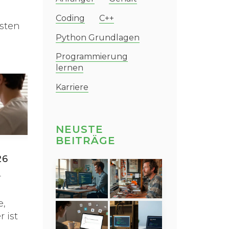
Coding
C++
esten
Python Grundlagen
u
Programmierung
lernen
Karriere
NEUSTE
BEITRÄGE
26
r
e,
 ist