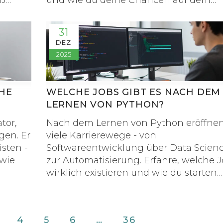
aß
und wie du deine Chancen auf dem
Jobmarkt maximierst.
31
DEZ
2025
CHE
WELCHE JOBS GIBT ES NACH DEM
LERNEN VON PYTHON?
tor,
Nach dem Lernen von Python eröffnen
gen. Er
viele Karrierewege - von
isten -
Softwareentwicklung über Data Scienc
 wie
zur Automatisierung. Erfahre, welche 
wirklich existieren und wie du starten
kannst.
4
5
6
…
36