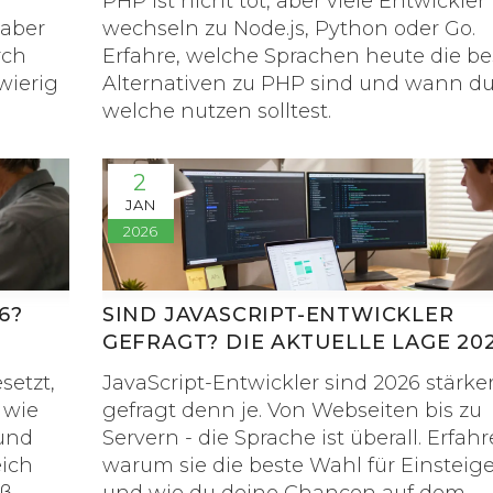
PHP ist nicht tot, aber viele Entwickler
 aber
wechseln zu Node.js, Python oder Go.
rch
Erfahre, welche Sprachen heute die b
wierig
Alternativen zu PHP sind und wann d
welche nutzen solltest.
2
JAN
2026
6?
SIND JAVASCRIPT-ENTWICKLER
GEFRAGT? DIE AKTUELLE LAGE 20
setzt,
JavaScript-Entwickler sind 2026 stärke
 wie
gefragt denn je. Von Webseiten bis zu
 und
Servern - die Sprache ist überall. Erfahr
eich
warum sie die beste Wahl für Einsteiger