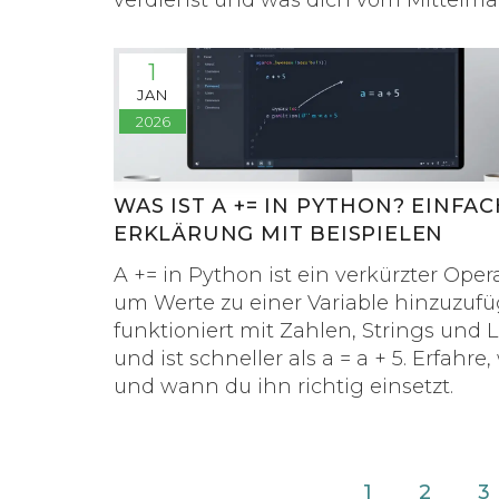
verdienst und was dich vom Mittelm
unterscheidet.
1
JAN
2026
WAS IST A += IN PYTHON? EINFA
ERKLÄRUNG MIT BEISPIELEN
A += in Python ist ein verkürzter Opera
um Werte zu einer Variable hinzuzufü
funktioniert mit Zahlen, Strings und L
und ist schneller als a = a + 5. Erfahre,
und wann du ihn richtig einsetzt.
1
2
3