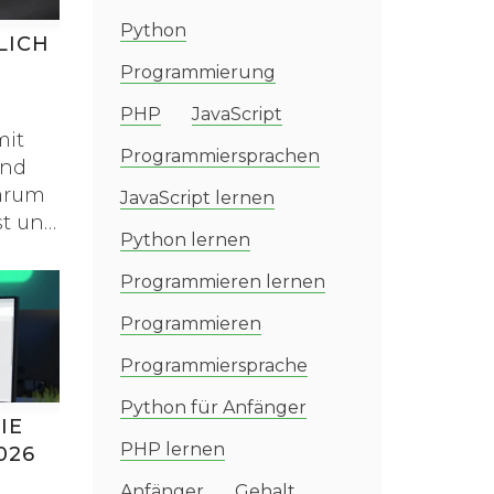
Python
LICH
Programmierung
PHP
JavaScript
mit
Programmiersprachen
und
warum
JavaScript lernen
st und
Python lernen
Programmieren lernen
Programmieren
Programmiersprache
Python für Anfänger
IE
PHP lernen
026
Anfänger
Gehalt