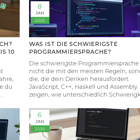
8
JAN
2026
ICH?
WAS IST DIE SCHWIERIGSTE
IS 10
PROGRAMMIERSPRACHE?
Die schwierigste Programmiersprache 
ht
nicht die mit den meisten Regeln, so
ahre,
die, die dein Denken herausfordert.
e du
JavaScript, C++, Haskell und Assembly
zeigen, wie unterschiedlich Schwierigk
gen.
sein kann - je nachdem, was du schon
kennst.
6
JAN
2026