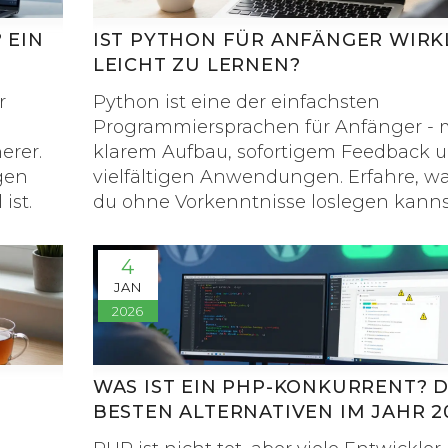
 EIN
IST PYTHON FÜR ANFÄNGER WIRK
LEICHT ZU LERNEN?
r
Python ist eine der einfachsten
Programmiersprachen für Anfänger - 
erer.
klarem Aufbau, sofortigem Feedback 
gen
vielfältigen Anwendungen. Erfahre, 
ist.
du ohne Vorkenntnisse loslegen kann
was du in den ersten Wochen lernst.
4
JAN
2026
WAS IST EIN PHP-KONKURRENT? D
BESTEN ALTERNATIVEN IM JAHR 2