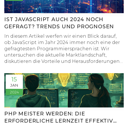
IST JAVASCRIPT AUCH 2024 NOCH
GEFRAGT? TRENDS UND PROGNOSEN
In diesem Artikel werfen wir einen Blick darauf,
ob JavaScript im Jahr 2024 immer noch eine der
gefragtesten Programmiersprachen ist. Wir
untersuchen die aktuelle Marktlandschaft,
diskutieren die Vorteile und Herausforderungen
beim Erlernen und Anwenden von JavaScript
und bieten einen Ausblick auf zukünftige Trends.
15
Außerdem teilen wir einige Tipps, wie man am
JAN
besten mit JavaScript beginnen oder seine
2024
Fähigkeiten darin verbessern kann.
PHP MEISTER WERDEN: DIE
ERFORDERLICHE LERNZEIT EFFEKTIV