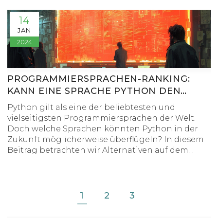
14
JAN
2024
PROGRAMMIERSPRACHEN-RANKING:
KANN EINE SPRACHE PYTHON DEN
RANG ABLAUFEN?
Python gilt als eine der beliebtesten und
vielseitigsten Programmiersprachen der Welt.
Doch welche Sprachen könnten Python in der
Zukunft möglicherweise überflügeln? In diesem
Beitrag betrachten wir Alternativen auf dem
Markt, bewerten deren Vor- und Nachteile und
erkunden Szenarien, in denen andere Sprachen
Python in bestimmten Bereichen überlegen sein
könnten. Lassen Sie uns gemeinsam
1
2
3
herausfinden, ob und wie Python den Thron in
der Welt der Programmierung behaupten kann.