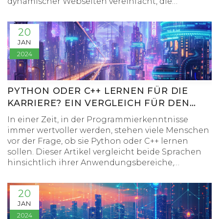
dynamischer Webseiten vereinfacht, die
Interaktion mit Datenbanken ermöglicht und
eine breite Palette von Problemen löst, die
20
Webentwickler täglich bewältigen. Entdecke
JAN
interessante Fakten, praktische Tipps und wie du
2024
PHP effektiv einsetzen kannst, um robuste,
skalierbare und sichere Webanwendungen zu
entwickeln.
PYTHON ODER C++ LERNEN FÜR DIE
KARRIERE? EIN VERGLEICH FÜR DEN
ARBEITSMARKT 2024
In einer Zeit, in der Programmierkenntnisse
immer wertvoller werden, stehen viele Menschen
vor der Frage, ob sie Python oder C++ lernen
sollen. Dieser Artikel vergleicht beide Sprachen
hinsichtlich ihrer Anwendungsbereiche,
Marktchancen und Eignung für Anfänger, um
Ihnen bei dieser Entscheidung zu helfen. Lesen
20
Sie weiter, um herauszufinden, welche Sprache
JAN
für Ihre berufliche Zukunft am besten geeignet
2024
ist.