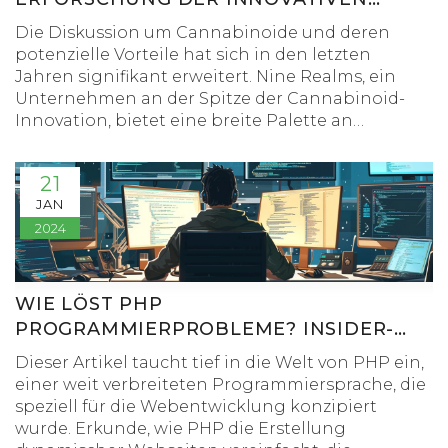
CANNABINOID-LÖSUNGEN VON NINE
Die Diskussion um Cannabinoide und deren
REALMS
potenzielle Vorteile hat sich in den letzten
Jahren signifikant erweitert. Nine Realms, ein
Unternehmen an der Spitze der Cannabinoid-
Innovation, bietet eine breite Palette an
Produkten wie THCP, HHC, CDB und H4CDB.
Dieser Artikel erkundet die innovative
21
Produktpalette von Nine Realms, beleuchtet die
JAN
einzigartigen Vorteile verschiedener
2024
Cannabinoid-Varianten, untersucht die
Wichtigkeit von Forschung, Prüfung und
Zertifizierung in der Branche und betont das
Wachstumspotenzial des Cannabinoid-Marktes.
WIE LÖST PHP
PROGRAMMIERPROBLEME? INSIDER-
TIPPS UND WISSENSWERTES
Dieser Artikel taucht tief in die Welt von PHP ein,
einer weit verbreiteten Programmiersprache, die
speziell für die Webentwicklung konzipiert
wurde. Erkunde, wie PHP die Erstellung