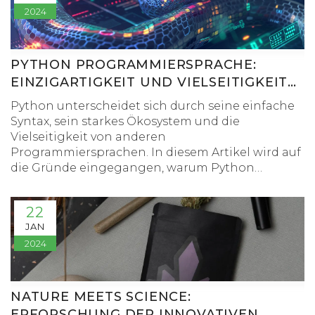
2024
Technologien zusammenarbeitet. Außerdem
geben wir Einblicke, wie PHP effektiv in
modernen Webprojekten eingesetzt werden
kann.
PYTHON PROGRAMMIERSPRACHE:
EINZIGARTIGKEIT UND VIELSEITIGKEIT
IM VERGLEICH ZU ANDEREN
Python unterscheidet sich durch seine einfache
Syntax, sein starkes Ökosystem und die
Vielseitigkeit von anderen
Programmiersprachen. In diesem Artikel wird auf
die Gründe eingegangen, warum Python
besonders für Anfänger geeignet ist und wie es
in verschiedenen Fachbereichen zum Einsatz
22
kommt. Zudem werden Tipps und interessante
JAN
Fakten über Python und dessen
2024
Anwendungsbereiche bereitgestellt.
NATURE MEETS SCIENCE:
ERFORSCHUNG DER INNOVATIVEN