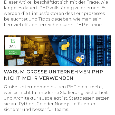
NUTZEN
Dieser Artikel beschäftigt sich mit der Frage, wie
lange es dauert, PHP vollständig zu erlernen. Es
werden die Einflussfaktoren des Lernprozesses
beleuchtet und Tipps gegeben, wie man sein
Lernziel effizient erreichen kann. PHP ist eine
beliebte Skriptsprache und das Erlernen davon
eröffnet viele Möglichkeiten in der
15
Webentwicklung. Der Artikel soll Orientierung
JAN
bieten und Motivation schüren, sich mit PHP zu
2024
befassen.
WARUM GROSSE UNTERNEHMEN PHP N
ICHT MEHR VERWENDEN
Große Unternehmen nutzen PHP nicht mehr,
weil es nicht für moderne Skalierung, Sicherheit
und Architektur ausgelegt ist. Stattdessen setzen
sie auf Python, Go oder Node.js - effizienter,
sicherer und besser für Teams.