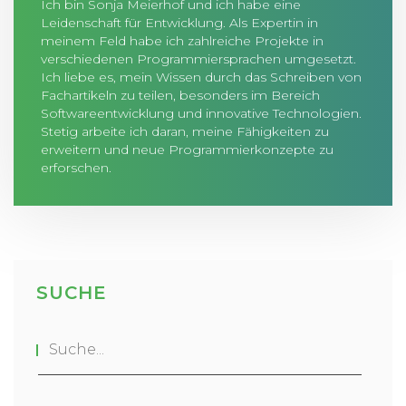
Ich bin Sonja Meierhof und ich habe eine
Leidenschaft für Entwicklung. Als Expertin in
meinem Feld habe ich zahlreiche Projekte in
verschiedenen Programmiersprachen umgesetzt.
Ich liebe es, mein Wissen durch das Schreiben von
Fachartikeln zu teilen, besonders im Bereich
Softwareentwicklung und innovative Technologien.
Stetig arbeite ich daran, meine Fähigkeiten zu
erweitern und neue Programmierkonzepte zu
erforschen.
SUCHE