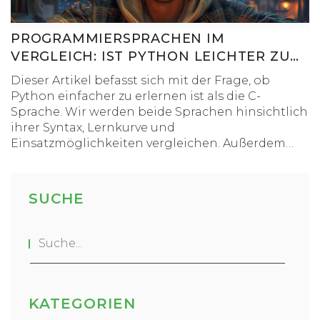
werden kann.
PROGRAMMIERSPRACHEN IM
VERGLEICH: IST PYTHON LEICHTER ZU
LERNEN ALS C?
Dieser Artikel befasst sich mit der Frage, ob
Python einfacher zu erlernen ist als die C-
Sprache. Wir werden beide Sprachen hinsichtlich
ihrer Syntax, Lernkurve und
Einsatzmöglichkeiten vergleichen. Außerdem
erhalten Leser hilfreiche Tipps, wie sie selbst mit
dem Erlernen einer der beiden
Programmiersprachen beginnen können. Ziel ist
SUCHE
es, Einsteigern eine Orientierungshilfe zu bieten
und einige Mythen über die vermeintliche
Komplexität von Programmiersprachen
aufzuklären.
KATEGORIEN