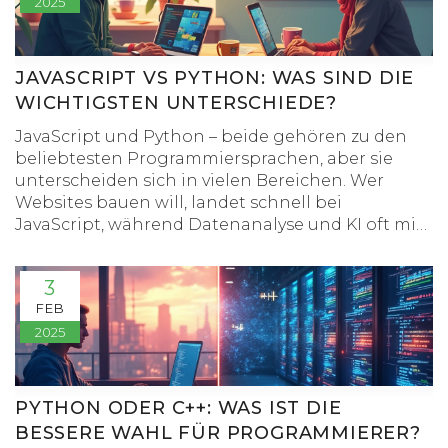
2025
endlosen Fachbegriffe, sondern konkrete
Beispiele und echte Einblicke aus dem
Entwickleralltag. Am Ende weißt du, worauf du
dich bei PHP oder Java wirklich einstellen musst.
JAVASCRIPT VS PYTHON: WAS SIND DIE
WICHTIGSTEN UNTERSCHIEDE?
JavaScript und Python – beide gehören zu den
beliebtesten Programmiersprachen, aber sie
unterscheiden sich in vielen Bereichen. Wer
Websites bauen will, landet schnell bei
JavaScript, während Datenanalyse und KI oft mit
Python starten. Der Artikel gibt einen
verständlichen Überblick, beleuchtet
3
Gemeinsamkeiten und Unterschiede und zeigt,
FEB
welche Sprache sich für welchen Zweck eignet.
2025
Auch die Syntax wird mit Beispielen erklärt.
Zusätzlich gibt’s Tipps für den Einstieg – egal, ob
du schon Coden kannst oder ganz neu bist.
PYTHON ODER C++: WAS IST DIE
BESSERE WAHL FÜR PROGRAMMIERER?