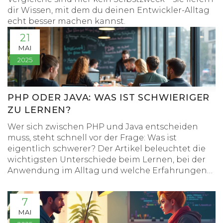
dir Wissen, mit dem du deinen Entwickler-Alltag
echt besser machen kannst.
21
MAI
2025
PHP ODER JAVA: WAS IST SCHWIERIGER
ZU LERNEN?
Wer sich zwischen PHP und Java entscheiden
muss, steht schnell vor der Frage: Was ist
eigentlich schwerer? Der Artikel beleuchtet die
wichtigsten Unterschiede beim Lernen, bei der
Anwendung im Alltag und welche Erfahrungen
Neulinge typischerweise machen. Auch auf
typische Stolpersteine und praktische Tipps wird
7
eingegangen, damit du besser einschätzen
MAI
kannst, welches Umfeld zu dir passt. Keine