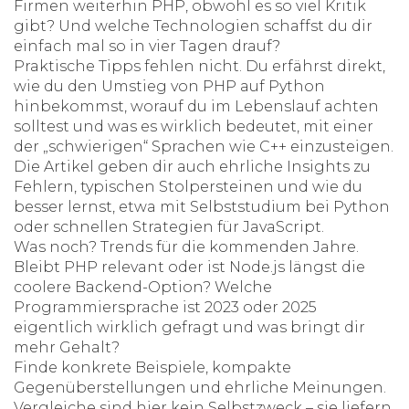
Firmen weiterhin PHP, obwohl es so viel Kritik
gibt? Und welche Technologien schaffst du dir
einfach mal so in vier Tagen drauf?
Praktische Tipps fehlen nicht. Du erfährst direkt,
wie du den Umstieg von PHP auf Python
hinbekommst, worauf du im Lebenslauf achten
solltest und was es wirklich bedeutet, mit einer
der „schwierigen“ Sprachen wie C++ einzusteigen.
Die Artikel geben dir auch ehrliche Insights zu
Fehlern, typischen Stolpersteinen und wie du
besser lernst, etwa mit Selbststudium bei Python
oder schnellen Strategien für JavaScript.
Was noch? Trends für die kommenden Jahre.
Bleibt PHP relevant oder ist Node.js längst die
coolere Backend-Option? Welche
Programmiersprache ist 2023 oder 2025
eigentlich wirklich gefragt und was bringt dir
mehr Gehalt?
Finde konkrete Beispiele, kompakte
Gegenüberstellungen und ehrliche Meinungen.
Vergleiche sind hier kein Selbstzweck – sie liefern