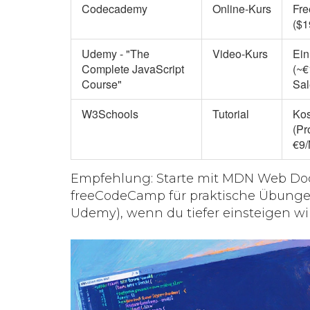
Codecademy
Online‑Kurs
Fre
($1
Udemy - "The
Video‑Kurs
Ein
Complete JavaScript
(~€
Course"
Sal
W3Schools
Tutorial
Kos
(Pr
€9/
Empfehlung: Starte mit
MDN Web Do
freeCodeCamp
für praktische Übungen
Udemy), wenn du tiefer einsteigen will