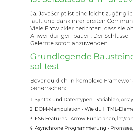
Ja.
JavaScript
ist eine
leicht zugängli
läuft und dank ihrer breiten Communit
Viele Entwickler berichten, dass sie 
Anwendungen bauen. Der Schlüssel lie
Gelernte sofort anzuwenden.
Grundlegende Bausteine
solltest
Bevor du dich in komplexe Frameworks
beherrschen:
Syntax und Datentypen
- Variablen, Arra
DOM-Manipulation
- Wie du HTML‑Eleme
ES6‑Features
- Arrow‑Funktionen, let/con
Asynchrone Programmierung
- Promises,