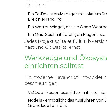
Beispiele:
Ein
To‑Do‑Listen‑Manager
mit lokalem St
Ereignis‑Handling.
Ein
Wetter‑Widget
, das die Open‑Weathe
Ein
Quiz‑Spiel
mit zufälligen Fragen - st
Jedes Projekt sollte auf
GitHub
version
hast und Git‑Basics lernst.
Werkzeuge und Ökosyste
einrichten solltest
Ein moderner JavaScript‑Entwickler nu
beschleunigen:
VSCode
- kostenloser Editor mit Intelli
Node.js
- ermöglicht das Ausführen von J
Grundlage für npm.