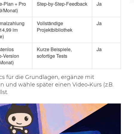
e‑Plan + Pro
Step‑by‑Step‑Feedback
Ja
9/Monat)
malzahlung
Vollständige
Ja
14,99 im
Projektbibliothek
e)
tenlos
Kurze Beispiele,
Ja
o‑Version
sofortige Tests
Monat)
cs
für die Grundlagen, ergänze mit
 und wähle später einen Video‑Kurs (z.B.
st.