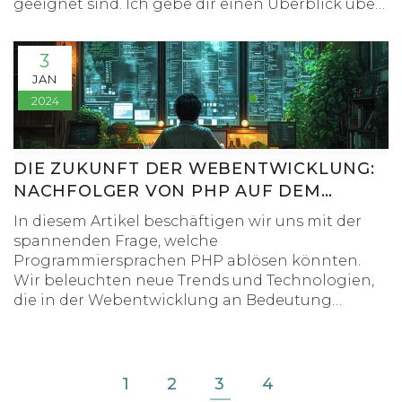
geeignet sind. Ich gebe dir einen Überblick über
die leicht verständlichen Sprachen, erkläre dir,
was sie besonders macht und wie du den
3
Einstieg in das Programmieren schaffen kannst.
JAN
Außerdem teile ich praktische Tipps und meine
2024
persönlichen Erfahrungen mit dem Erlernen von
Programmiersprachen.
DIE ZUKUNFT DER WEBENTWICKLUNG:
NACHFOLGER VON PHP AUF DEM
VORMARSCH
In diesem Artikel beschäftigen wir uns mit der
spannenden Frage, welche
Programmiersprachen PHP ablösen könnten.
Wir beleuchten neue Trends und Technologien,
die in der Webentwicklung an Bedeutung
gewinnen und erkunden, wie sich der Wechsel
von PHP zu anderen Sprachen auf Entwickler
und Unternehmen auswirkt. Es erwarten euch
interessante Fakten und Tipps für den Übergang.
1
2
3
4