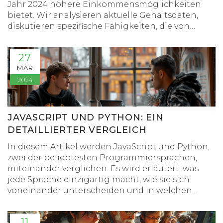
Jahr 2024 höhere Einkommensmöglichkeiten
bietet. Wir analysieren aktuelle Gehaltsdaten,
diskutieren spezifische Fähigkeiten, die von
Arbeitgebern gesucht werden, und betrachten
die verschiedenen Arbeitsmärkte. Zudem geben
27
wir Einblicke in die zukünftigen Trends beider
MÄR
Sprachen und wie Programmierer ihr
2024
Einkommen durch spezielle Expertise steigern
können.
JAVASCRIPT UND PYTHON: EIN
DETAILLIERTER VERGLEICH
In diesem Artikel werden JavaScript und Python,
zwei der beliebtesten Programmiersprachen,
miteinander verglichen. Es wird erläutert, was
jede Sprache einzigartig macht, wie sie sich
voneinander unterscheiden und in welchen
Bereichen sie am besten eingesetzt werden
können. Ziel ist es, ein umfassendes Verständnis
11