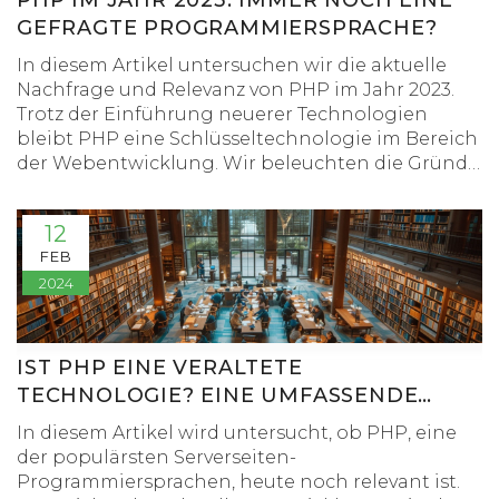
PHP IM JAHR 2023: IMMER NOCH EINE
GEFRAGTE PROGRAMMIERSPRACHE?
In diesem Artikel untersuchen wir die aktuelle
Nachfrage und Relevanz von PHP im Jahr 2023.
Trotz der Einführung neuerer Technologien
bleibt PHP eine Schlüsseltechnologie im Bereich
der Webentwicklung. Wir beleuchten die Gründe
für seine anhaltende Beliebtheit, besprechen die
Situation auf dem Arbeitsmarkt und geben Tipps,
12
wie Entwickler ihre PHP-Fähigkeiten verbessern
FEB
können.
2024
IST PHP EINE VERALTETE
TECHNOLOGIE? EINE UMFASSENDE
ANALYSE
In diesem Artikel wird untersucht, ob PHP, eine
der populärsten Serverseiten-
Programmiersprachen, heute noch relevant ist.