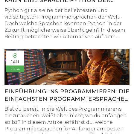
KANN EINE SPRACHE PYTHON DEN
RANG ABLAUFEN?
Python gilt als eine der beliebtesten und
vielseitigsten Programmiersprachen der Welt.
Doch welche Sprachen könnten Python in der
Zukunft möglicherweise überflügeln? In diesem
Beitrag betrachten wir Alternativen auf dem
Markt, bewerten deren Vor- und Nachteile und
erkunden Szenarien, in denen andere Sprachen
8
Python in bestimmten Bereichen überlegen sein
JAN
könnten. Lassen Sie uns gemeinsam
2024
herausfinden, ob und wie Python den Thron in
der Welt der Programmierung behaupten kann.
EINFÜHRUNG INS PROGRAMMIEREN: DIE
EINFACHSTEN PROGRAMMIERSPRACHEN
FÜR ANFÄNGER
Bist du bereit, in die Welt des Programmierens
einzutauchen, weißt aber nicht, wo du anfangen
sollst? In diesem Artikel erfährst du, welche
Programmiersprachen für Anfänger am besten