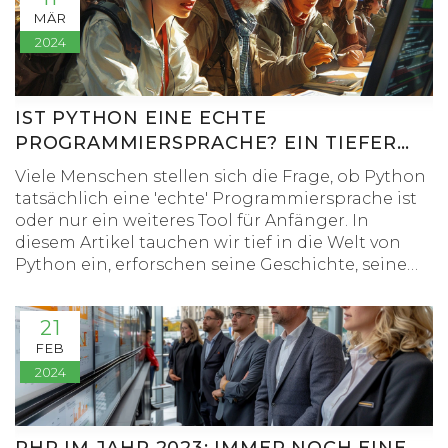
darüber zu schaffen, ob JavaScript das Gleiche
MÄR
wie Python ist und wie die Wahl der richtigen
2024
Sprache für ein bestimmtes Projekt getroffen
werden kann.
IST PYTHON EINE ECHTE
PROGRAMMIERSPRACHE? EIN TIEFER
EINBLICK
Viele Menschen stellen sich die Frage, ob Python
tatsächlich eine 'echte' Programmiersprache ist
oder nur ein weiteres Tool für Anfänger. In
diesem Artikel tauchen wir tief in die Welt von
Python ein, erforschen seine Geschichte, seine
Anwendungsfälle, seine Stärken und Schwächen,
und warum es bei Programmierern aller
21
Erfahrungsstufen beliebt ist. Wir nehmen die
FEB
Leser mit auf eine Reise durch die vielseitige
2024
Landschaft von Python, von Webentwicklung bis
hin zu künstlicher Intelligenz, und zeigen auf, wie
Python die Softwareentwicklung weltweit prägt.