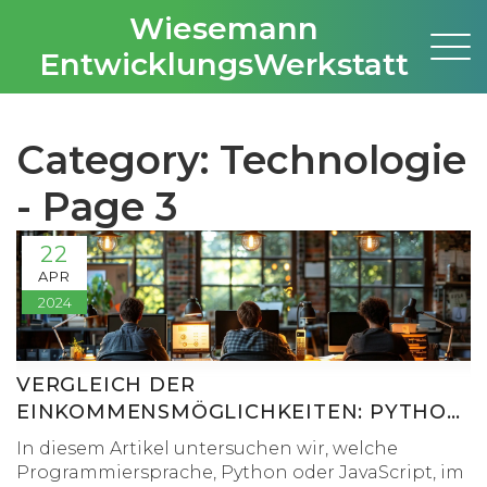
Wiesemann
EntwicklungsWerkstatt
Category: Technologie
- Page 3
22
APR
2024
VERGLEICH DER
EINKOMMENSMÖGLICHKEITEN: PYTHON
VS. JAVASCRIPT IN 2024
In diesem Artikel untersuchen wir, welche
Programmiersprache, Python oder JavaScript, im