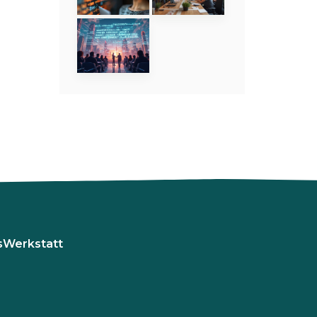
sWerkstatt