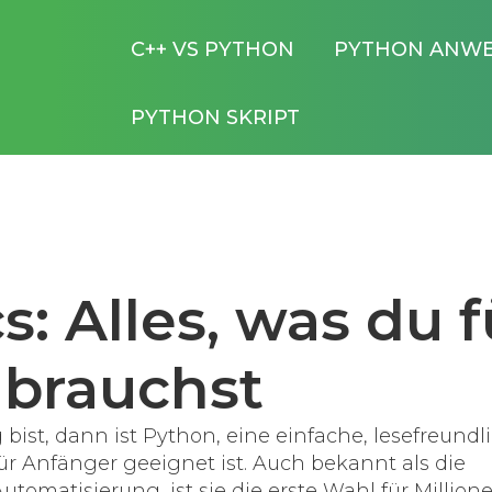
C++ VS PYTHON
PYTHON ANW
PYTHON SKRIPT
: Alles, was du f
 brauchst
bist, dann ist
Python
,
eine einfache, lesefreundl
ür Anfänger geeignet ist
. Auch bekannt als
die
Automatisierung
, ist sie die erste Wahl für Million