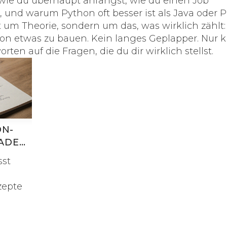
n, wie du überhaupt anfängst, wie du einen Job
und warum Python oft besser ist als Java oder 
t um Theorie, sondern um das, was wirklich zählt
n etwas zu bauen. Kein langes Geplapper. Nur k
rten auf die Fragen, die du dir wirklich stellst.
ON-
FADEN
sst
zepte