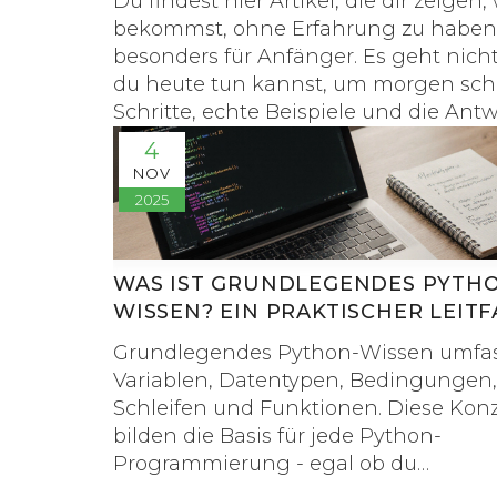
Du findest hier Artikel, die dir zeige
bekommst, ohne Erfahrung zu haben, 
besonders für Anfänger. Es geht nich
du heute tun kannst, um morgen scho
Schritte, echte Beispiele und die Antwo
4
NOV
2025
WAS IST GRUNDLEGENDES PYTH
WISSEN? EIN PRAKTISCHER LEIT
FÜR ANFÄNGER
Grundlegendes Python-Wissen umfa
Variablen, Datentypen, Bedingungen,
Schleifen und Funktionen. Diese Kon
bilden die Basis für jede Python-
Programmierung - egal ob du
Webentwicklung, Datenanalyse oder