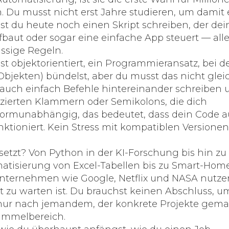
.
Du musst nicht erst Jahre studieren, um damit
st du heute noch einen Skript schreiben, der dei
fbaut oder sogar eine einfache App steuert — all
üssige Regeln.
ist
objektorientiert
,
ein Programmieransatz, bei 
Objekten) bündelst
, aber du musst das nicht glei
 auch einfach Befehle hintereinander schreiben 
lizierten Klammern oder Semikolons, die dich
tformunabhängig
,
das bedeutet, dass dein Code a
ktioniert
. Kein Stress mit kompatiblen Versionen
setzt? Von
Python
in der KI-Forschung bis hin zu
atisierung von Excel-Tabellen bis zu Smart-Hom
Unternehmen wie Google, Netflix und NASA nutzen
ht zu warten ist. Du brauchst keinen Abschluss, u
n nur nach jemandem, der konkrete Projekte gem
Sammelbereich.