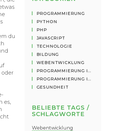
 etwas
PROGRAMMIERUNG
ne
es
PYTHON
PHP
dem du
JAVASCRIPT
ch
TECHNOLOGIE
und
BILDUNG
WEBENTWICKLUNG
uf
PROGRAMMIERUNG IN PYTHON
 oder
PROGRAMMIERUNG IN JAVASCRIPT
GESUNDHEIT
e-
 es,
BELIEBTE TAGS /
m
SCHLAGWORTE
acht
Webentwicklung