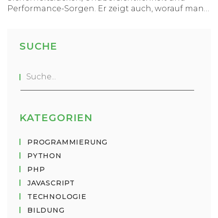
Performance-Sorgen. Er zeigt auch, worauf man
beim Einsatz achten sollte und welche Tricks den
Alltag mit PHP einfacher machen. So können
Entwickler typische Stolperfallen besser
SUCHE
vermeiden und moderner arbeiten. Ein Muss für
alle, die noch mit PHP arbeiten oder damit
starten wollen.
KATEGORIEN
PROGRAMMIERUNG
PYTHON
PHP
JAVASCRIPT
TECHNOLOGIE
BILDUNG