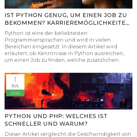
IST PYTHON GENUG, UM EINEN JOB ZU
BEKOMMEN? KARRIEREMÖGLICHKEITEN
MIT DEM BELIEBTEN
Python ist eine der beliebtesten
PROGRAMMIERWERKZEUG
Programmiersprachen und wird in vielen
Bereichen eingesetzt. In diesem Artikel wird
erläutert, ob Kenntnisse in Python ausreichen,
um einen Job zu finden, welche zusätzlichen
Fähigkeiten nützlich sind und wie man sich
optimal auf eine Karriere im IT-Bereich
1
vorbereitet.
JUL
2024
PYTHON UND PHP: WELCHES IST
SCHNELLER UND WARUM?
Dieser Artikel vergleicht die Geschwindigkeit von