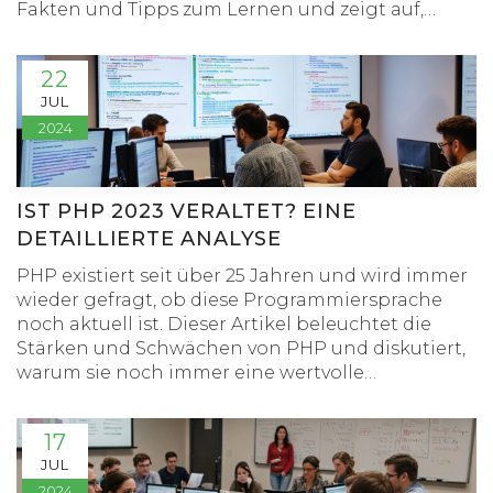
Fakten und Tipps zum Lernen und zeigt auf,
welche Herausforderungen auf dem Weg zum
Programmierprofi bewältigt werden müssen.
22
JUL
2024
IST PHP 2023 VERALTET? EINE
DETAILLIERTE ANALYSE
PHP existiert seit über 25 Jahren und wird immer
wieder gefragt, ob diese Programmiersprache
noch aktuell ist. Dieser Artikel beleuchtet die
Stärken und Schwächen von PHP und diskutiert,
warum sie noch immer eine wertvolle
Technologie für Webentwickler ist. Er gibt
wertvolle Einblicke in die neuesten Trends und
17
zeigt auf, in welchen Bereichen PHP besonders
JUL
glänzen kann.
2024