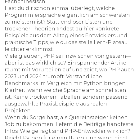
Fachchinesisch.
Hast du dir schon einmal überlegt, welche
Programmiersprache eigentlich am schwersten
zu meistern ist? Statt endloser Listen und
trockener Theorien findest du hier konkrete
Beispiele aus dem Alltag eines Entwicklers und
praktische Tipps, wie du das steile Lern-Plateau
leichter erklimmst.
Viele glauben, PHP sei inzwischen von gestern—
aber ist das wirklich so? Ein spannender Artikel
räumt mit Vorurteilen auf und zeigt, wo PHP auch
2023 und 2024 trumpft. Verständliche
Benchmarks im Vergleich mit Python bringen
Klarheit, wann welche Sprache am schnellsten
ist. Keine trockenen Tabellen, sondern passend
ausgewählte Praxisbeispiele aus realen
Projekten.
Wenn du Sorge hast, als Quereinsteiger keinen
Job zu bekommen, liefern die Beiträge handfeste
Infos: Wie gefragt sind PHP-Entwickler wirklich?
Reicht Python für einen IT-Job, und wenn nicht,