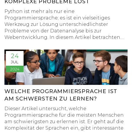
KOMPLEXE PROBLEME LÖST
Python ist mehr als nur eine
Programmiersprache; es ist ein vielseitiges
Werkzeug zur Lösung unterschiedlichster
Probleme von der Datenanalyse bis zur
Webentwicklung. In diesem Artikel betrachten
wir, wie Python alltägliche und komplexe
Herausforderungen angeht und meistern kann.
24
Von seiner einfachen Syntax bis zu den
JUL
mächtigen Bibliotheken bietet Python eine
2024
fabelhafte Plattform, um sowohl Anfänger als
auch erfahrene Entwickler zu unterstützen.
WELCHE PROGRAMMIERSPRACHE IST
AM SCHWERSTEN ZU LERNEN?
Dieser Artikel untersucht, welche
Programmiersprache für die meisten Menschen
am schwierigsten zu erlernen ist. Er geht auf die
Komplexität der Sprachen ein, gibt interessante