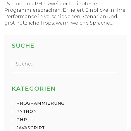
Python und PHP, zwei der beliebtesten
Programmiersprachen. Er liefert Einblicke in ihre
Performance in verschiedenen Szenarien und
gibt nützliche Tipps, wann welche Sprache
besser zu verwenden ist. Dabei werden
verschiedene Benchmarks und Tests diskutiert,
die die Unterschiede in der Geschwindigkeit
SUCHE
aufzeigen. Entdecken Sie, welche Aufgaben mit
welcher Sprache effizienter gelöst werden
können und welche Faktoren die
Geschwindigkeit beeinflussen.
KATEGORIEN
PROGRAMMIERUNG
PYTHON
PHP
JAVASCRIPT