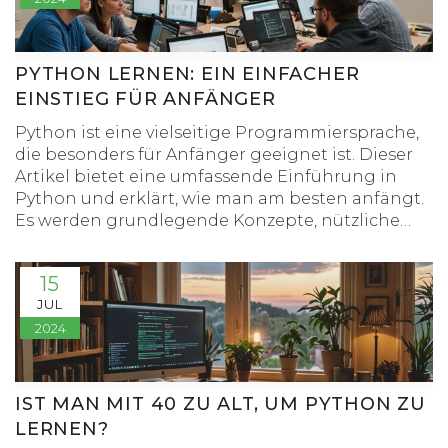
PYTHON LERNEN: EIN EINFACHER
EINSTIEG FÜR ANFÄNGER
Python ist eine vielseitige Programmiersprache,
die besonders für Anfänger geeignet ist. Dieser
Artikel bietet eine umfassende Einführung in
Python und erklärt, wie man am besten anfängt.
Es werden grundlegende Konzepte, nützliche
Tipps und häufige Fehler erläutert, um den Start
zu erleichtern.
15
JUL
2024
IST MAN MIT 40 ZU ALT, UM PYTHON ZU
LERNEN?