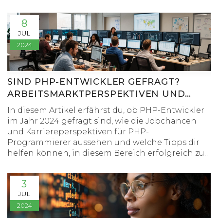
Einstieg. Anfänger erfahren, wie sie Schritt für
Schritt ihre Fähigkeiten verbessern können, um
8
selbst komplexere Projekte erfolgreich
JUL
umzusetzen.
2024
SIND PHP-ENTWICKLER GEFRAGT?
ARBEITSMARKTPERSPEKTIVEN UND
KARRIERETIPPS
In diesem Artikel erfährst du, ob PHP-Entwickler
im Jahr 2024 gefragt sind, wie die Jobchancen
und Karriereperspektiven für PHP-
Programmierer aussehen und welche Tipps dir
helfen können, in diesem Bereich erfolgreich zu
sein.
3
JUL
2024