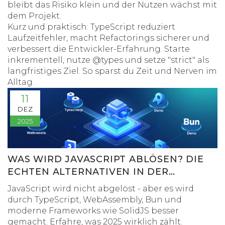
bleibt das Risiko klein und der Nutzen wächst mit
dem Projekt.
Kurz und praktisch: TypeScript reduziert
Laufzeitfehler, macht Refactorings sicherer und
verbessert die Entwickler-Erfahrung. Starte
inkrementell, nutze @types und setze "strict" als
langfristiges Ziel. So sparst du Zeit und Nerven im
Alltag.
11
DEZ
2025
WAS WIRD JAVASCRIPT ABLÖSEN? DIE
ECHTEN ALTERNATIVEN IN DER
WEBENTWICKLUNG 2025
JavaScript wird nicht abgelöst - aber es wird
durch TypeScript, WebAssembly, Bun und
moderne Frameworks wie SolidJS besser
gemacht. Erfahre, was 2025 wirklich zählt.