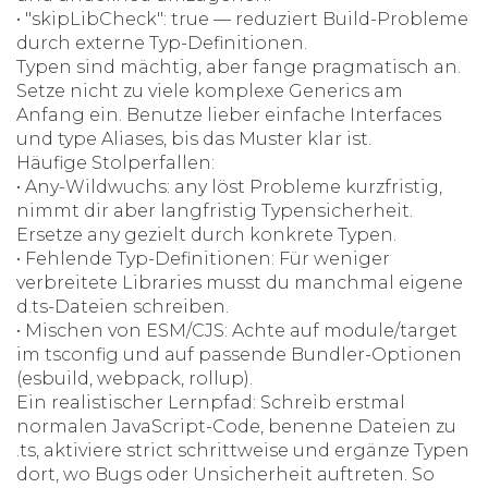
• "skipLibCheck": true — reduziert Build-Probleme
durch externe Typ-Definitionen.
Typen sind mächtig, aber fange pragmatisch an.
Setze nicht zu viele komplexe Generics am
Anfang ein. Benutze lieber einfache Interfaces
und type Aliases, bis das Muster klar ist.
Häufige Stolperfallen:
• Any-Wildwuchs: any löst Probleme kurzfristig,
nimmt dir aber langfristig Typensicherheit.
Ersetze any gezielt durch konkrete Typen.
• Fehlende Typ-Definitionen: Für weniger
verbreitete Libraries musst du manchmal eigene
d.ts-Dateien schreiben.
• Mischen von ESM/CJS: Achte auf module/target
im tsconfig und auf passende Bundler-Optionen
(esbuild, webpack, rollup).
Ein realistischer Lernpfad: Schreib erstmal
normalen JavaScript-Code, benenne Dateien zu
.ts, aktiviere strict schrittweise und ergänze Typen
dort, wo Bugs oder Unsicherheit auftreten. So