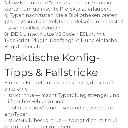
"allowJs": true und "checkJs": true im tsconfig
starten, um gemischte Projekte zu erlauben.
4) Typen nachrüsten: Viele Bibliotheken bieten
@types/* aus DefinitelyTyped. Beispiel: npm install
--save-dev @types/node
5) IDE & Linter: Nutze VS Code + ESLint mit
TypeScript-Plugin. Das fängt Stil- und einfache
Bugs früher ab.
Praktische Konfig-
Tipps & Fallstricke
Ein paar Einstellungen im tsconfig, die ich oft
empfehle:
• "strict": true — macht Typprüfung strenger und
hilft, echte Fehler zu finden.
• "noImplicitAny": true — verhindert verdeckte
any-Typen.
• "strictNullChecks": true — zwingt dich, mit null
und undefined umzugehen.