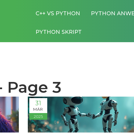
C++ VS PYTHON
PYTHON ANW
PYTHON SKRIPT
- Page 3
31
MÄR
2025