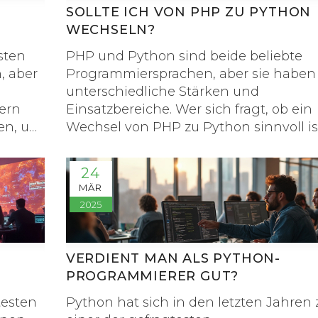
SOLLTE ICH VON PHP ZU PYTHON
WECHSELN?
sten
PHP und Python sind beide beliebte
, aber
Programmiersprachen, aber sie haben
unterschiedliche Stärken und
ern
Einsatzbereiche. Wer sich fragt, ob ein
ten, um
Wechsel von PHP zu Python sinnvoll is
en und
sollte die Vor- und Nachteile beider
ierung
Sprachen genau beleuchten. Python
24
is hin
punktet durch seine Einfachheit und
MÄR
ien, in
Vielseitigkeit in verschiedenen
2025
 und
Anwendungen, während PHP vor alle
nend,
Webbereich stark ist. Dieser Artikel gib
en, um
einen Überblick über Anwendungsfälle
VERDIENT MAN ALS PYTHON-
und Nachteile sowie praktische
PROGRAMMIERER GUT?
en.
Überlegungen für einen möglichen
testen
Python hat sich in den letzten Jahren 
Umstieg.