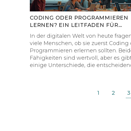
JavaScript ist unerlässlich für die
Webentwicklung und ist in der Front
Entwicklung nicht wegzudenken. Die
CODING ODER PROGRAMMIEREN
Artikel bietet eine eingehende Betra
LERNEN? EIN LEITFADEN FÜR
beider Sprachen, um Ihnen bei Ihrer
ANFÄNGER
In der digitalen Welt von heute frage
Entscheidung zu helfen.
viele Menschen, ob sie zuerst Coding
Programmieren erlernen sollten. Beid
Fähigkeiten sind wertvoll, aber es gib
einige Unterschiede, die entscheiden
können, je nach Ihren Zielen. Dieser A
untersucht die grundlegenden
Unterschiede zwischen Coding und
1
2
3
Programmieren und gibt Tipps, wie
besten mit Python beginnt.