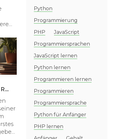
e
Python
Programmierung
ere
PHP
JavaScript
bung
Programmiersprachen
ese
JavaScript lernen
Python lernen
lche
Programmieren lernen
ÜR
Programmieren
ten
Programmiersprache
seiner
Python für Anfänger
em
rstes
PHP lernen
 geben
Anfänger
Gehalt