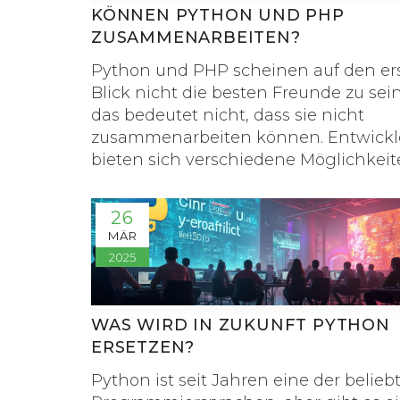
KÖNNEN PYTHON UND PHP
ZUSAMMENARBEITEN?
Python und PHP scheinen auf den er
Blick nicht die besten Freunde zu sein
das bedeutet nicht, dass sie nicht
zusammenarbeiten können. Entwickl
bieten sich verschiedene Möglichkei
das Beste aus beiden Welten zu nutz
Herausforderungen in der Programm
26
zu meistern. Von Webanwendungen b
MÄR
zu Datenanalysen gibt es viele Szenar
2025
denen eine Kombination von Python
PHP äußerst praktisch ist. Es ist span
die vielfältigen Optionen zu entdeck
WAS WIRD IN ZUKUNFT PYTHON
diese beiden populären Sprachen
ERSETZEN?
einträchtig nebeneinander einzusetz
Python ist seit Jahren eine der belieb