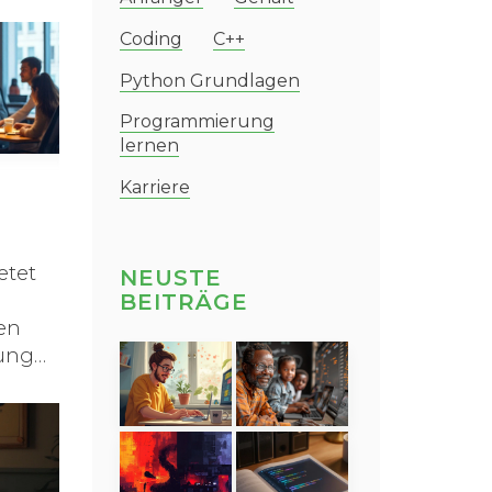
der
um
Coding
C++
he
Python Grundlagen
Programmierung
lernen
R
Karriere
etet
NEUSTE
BEITRÄGE
en
lung
äfte
 auch
rtikel