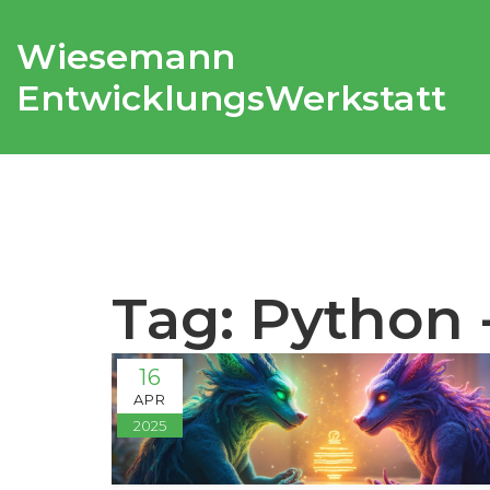
Wiesemann
EntwicklungsWerkstatt
Tag: Python 
16
APR
2025