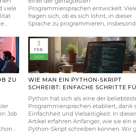
inen
einer der gefragtesten
 viele
Programmiersprachen entwickelt. Viel
ität
fragen sich, ob es sich lohnt, in dieser
ne
Sprache zu programmieren, insbesond
.
im Hinblick auf das Gehalt. Mit seiner
klung,
Vielseitigkeit und einfachen Handha
3
de,
wird Python von vielen großen
FEB
ie
Unternehmen weltweit eingesetzt. Di
2025
Artikel untersucht, ob Python-
d
Programmierer gut verdienen und we
rends
Faktoren ihr Gehalt beeinflussen.
OB ZU
WIE MAN EIN PYTHON-SKRIPT
SCHREIBT: EINFACHE SCHRITTE F
ANFÄNGER
Python hat sich als eine der beliebtes
ler
Programmiersprachen etabliert, dank 
nen Job
Einfachheit und Vielseitigkeit. In dies
Artikel erfahren Anfänger, wie sie ein e
ython
Python-Skript schreiben können. Wir