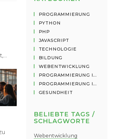
PROGRAMMIERUNG
PYTHON
PHP
JAVASCRIPT
TECHNOLOGIE
t,
BILDUNG
WEBENTWICKLUNG
PROGRAMMIERUNG IN PYTHON
PROGRAMMIERUNG IN JAVASCRIPT
GESUNDHEIT
m im
t
, Vor-
BELIEBTE TAGS /
SCHLAGWORTE
zu
Webentwicklung