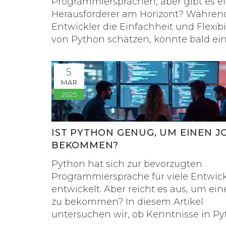
Programmiersprachen, aber gibt es e
Herausforderer am Horizont? Während
Entwickler die Einfachheit und Flexibil
von Python schätzen, könnte bald ei
neue Sprache ins Rampenlicht rücken
Besonders im Bereich der Webentwic
5
wo PHP traditionell stark genutzt wur
MÄR
fragen sich Entwickler, welches Tool d
2025
Zukunft prägen wird. Dieser Artikel
beleuchtet potenzielle Nachfolger un
bietet Einblicke in die zukünftigen T
IST PYTHON GENUG, UM EINEN J
der Programmierung.
BEKOMMEN?
Python hat sich zur bevorzugten
Programmiersprache für viele Entwick
entwickelt. Aber reicht es aus, um ei
zu bekommen? In diesem Artikel
untersuchen wir, ob Kenntnisse in P