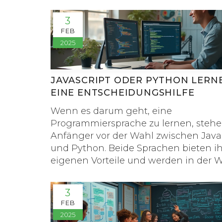
allein ausreichen, um in der heutigen
Arbeitswelt erfolgreich zu sein. Wir
3
betrachten die Nachfrage auf dem
FEB
Arbeitsmarkt, welche zusätzlichen
2025
Fähigkeiten nützlich sein könnten, u
man sich von anderen Bewerbern a
kann.
JAVASCRIPT ODER PYTHON LERN
EINE ENTSCHEIDUNGSHILFE
Wenn es darum geht, eine
Programmiersprache zu lernen, stehe
Anfänger vor der Wahl zwischen Java
und Python. Beide Sprachen bieten i
eigenen Vorteile und werden in der W
Softwareentwicklung intensiv genutzt
Python wird oft für seine einfache Sy
3
und seine Anwendbarkeit in
FEB
Datenwissenschaft und KI geschätzt.
2025