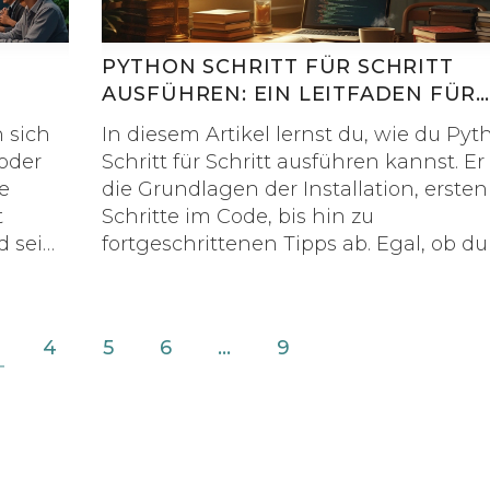
wird untersucht, wie sich die Gehälter 
end-
Python-bezogene Jobs gestalten und
ser
welche Faktoren Einfluss darauf haben
PYTHON SCHRITT FÜR SCHRITT
chtung
AUSFÜHREN: EIN LEITFADEN FÜR
ANFÄNGER
n sich
In diesem Artikel lernst du, wie du Pyt
 oder
Schritt für Schritt ausführen kannst. Er
e
die Grundlagen der Installation, ersten
t
Schritte im Code, bis hin zu
d sein
fortgeschrittenen Tipps ab. Egal, ob du
rtikel
Anfänger bist oder dein Verständnis
vertiefen möchtest, dieser Leitfaden bi
nützliche Einblicke. Entdecke interess
4
5
6
…
9
 man am
Fakten und Griffe, die dir helfen, Pyth
mühelos zu meistern. Die Abschnitte s
auf einfache, menschliche Weise
geschrieben.