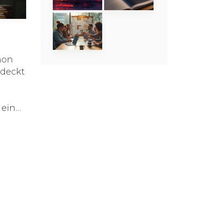
für
.
hon
 deckt
 ein
etet
ante
on
ind