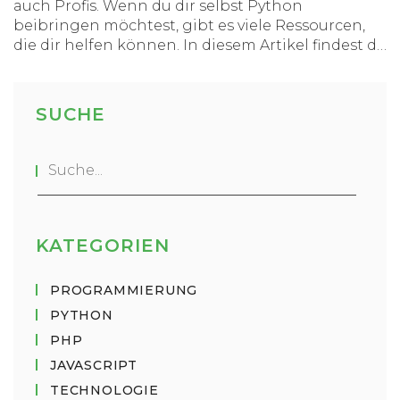
auch Profis. Wenn du dir selbst Python
beibringen möchtest, gibt es viele Ressourcen,
die dir helfen können. In diesem Artikel findest du
praktische Tipps und interessante Fakten, um
deinen Lernprozess effizient und unterhaltsam
zu gestalten. Mit der richtigen Strategie und
SUCHE
Geduld kannst du bald eigene Programme
schreiben.
KATEGORIEN
PROGRAMMIERUNG
PYTHON
PHP
JAVASCRIPT
TECHNOLOGIE