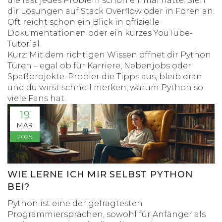
die fast jedes Problem schon einmal hatte. Sieh
dir Lösungen auf Stack Overflow oder in Foren an.
Oft reicht schon ein Blick in offizielle
Dokumentationen oder ein kurzes YouTube-
Tutorial.
Kurz: Mit dem richtigen Wissen öffnet dir Python
Türen – egal ob für Karriere, Nebenjobs oder
Spaßprojekte. Probier die Tipps aus, bleib dran
und du wirst schnell merken, warum Python so
viele Fans hat.
19
MÄR
2025
WIE LERNE ICH MIR SELBST PYTHON
BEI?
Python ist eine der gefragtesten
Programmiersprachen, sowohl für Anfänger als