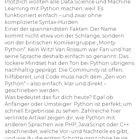
Plötzlich wollten alle Data Science und Machine
Learning mit Python machen, weil: Es
funktioniert einfach – und zwar ohne
komplizierte Syntax-Hürden.
Einer der spannendsten Fakten: Der Name
kommt nicht etwa von der Schlange, sondern
von der britischen Komikergruppe „Monty
Python“. Kein Witz! Van Rossum war Fan und hat
seine Sprache deshalb einfach so genannt. Das
lockere Mindset hat den Ton bei Python übrigens
nachhaltig geprägt. Die Community ist offen,
hilfsbereit, und Code muss nach dem „Zen von
Python“ – also einfach, klar und direkt –
geschrieben werden.
Was bedeutet das für dich heute? Egal ob
Anfänger oder Umsteiger: Python ist perfekt, um
schnell Ergebnisse zu sehen. Zahlreiche hier
verlinkte Artikel zeigen dir, wie Python mit
anderen Sprachen wie PHP, JavaScript oder C++
abschneidet, welche Vor- und Nachteile es gibt,
und wie du die ersten Schritte ganz ohne teure