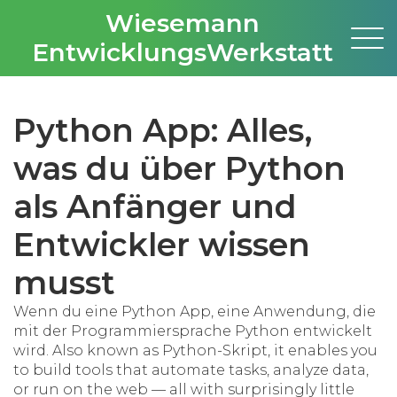
Wiesemann
EntwicklungsWerkstatt
Python App: Alles,
was du über Python
als Anfänger und
Entwickler wissen
musst
Wenn du eine
Python App
,
eine Anwendung, die
mit der Programmiersprache Python entwickelt
wird
. Also known as
Python-Skript
, it enables you
to build tools that automate tasks, analyze data,
or run on the web — all with surprisingly little