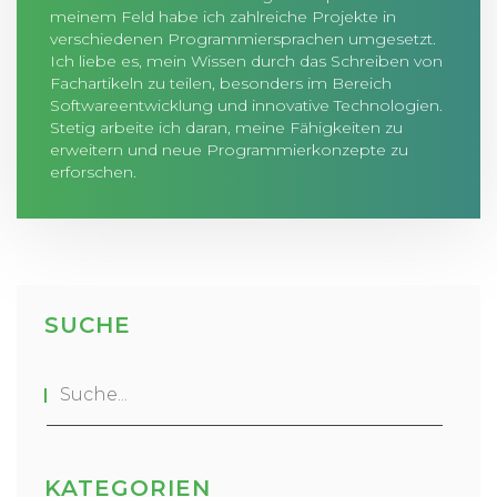
meinem Feld habe ich zahlreiche Projekte in
verschiedenen Programmiersprachen umgesetzt.
Ich liebe es, mein Wissen durch das Schreiben von
Fachartikeln zu teilen, besonders im Bereich
Softwareentwicklung und innovative Technologien.
Stetig arbeite ich daran, meine Fähigkeiten zu
erweitern und neue Programmierkonzepte zu
erforschen.
SUCHE
KATEGORIEN