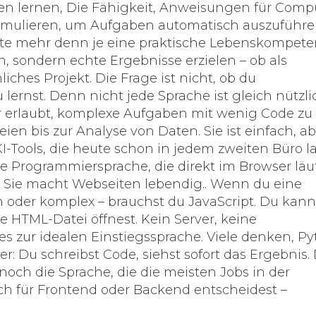
en lernen
,
Die Fähigkeit, Anweisungen für Comp
formulieren, um Aufgaben automatisch auszuführ
eute mehr denn je eine praktische Lebenskompete
n, sondern echte Ergebnisse erzielen – ob als
ches Projekt. Die Frage ist nicht, ob du
 lernst. Denn nicht jede Sprache ist gleich nützli
dir erlaubt, komplexe Aufgaben mit wenig Code zu
ien bis zur Analyse von Daten. Sie ist einfach, ab
 KI-Tools, die heute schon in jedem zweiten Büro l
ge Programmiersprache, die direkt im Browser läuf
n. Sie macht Webseiten lebendig.
. Wenn du eine
h oder komplex – brauchst du JavaScript. Du kann
e HTML-Datei öffnest. Kein Server, keine
zur idealen Einstiegssprache. Viele denken, P
kter: Du schreibst Code, siehst sofort das Ergebnis.
 noch die Sprache, die die meisten Jobs in der
h für Frontend oder Backend entscheidest –