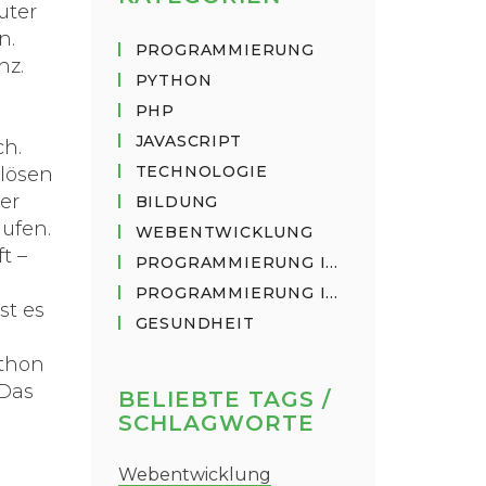
uter
en
.
PROGRAMMIERUNG
nz.
PYTHON
PHP
JAVASCRIPT
ch.
TECHNOLOGIE
 lösen
er
BILDUNG
aufen.
WEBENTWICKLUNG
t –
PROGRAMMIERUNG IN PYTHON
PROGRAMMIERUNG IN JAVASCRIPT
st es
GESUNDHEIT
ython
 Das
BELIEBTE TAGS /
SCHLAGWORTE
Webentwicklung