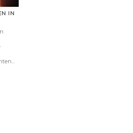
EN IN
on
e
chten