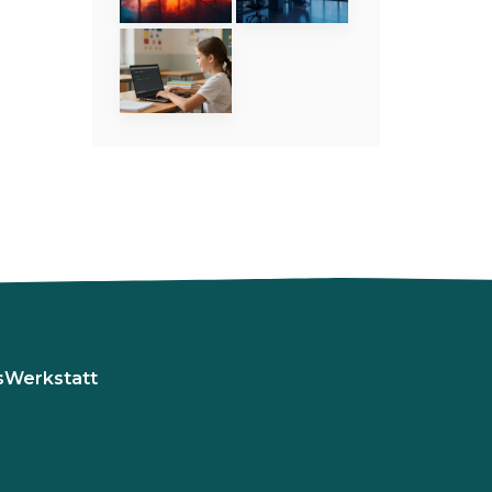
sWerkstatt