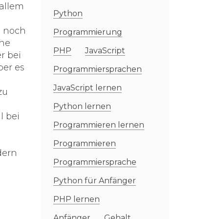
 allem
Python
e noch
Programmierung
ine
PHP
JavaScript
r bei
ber es
Programmiersprachen
JavaScript lernen
zu
Python lernen
l bei
Programmieren lernen
Programmieren
dern
Programmiersprache
Python für Anfänger
PHP lernen
Anfänger
Gehalt