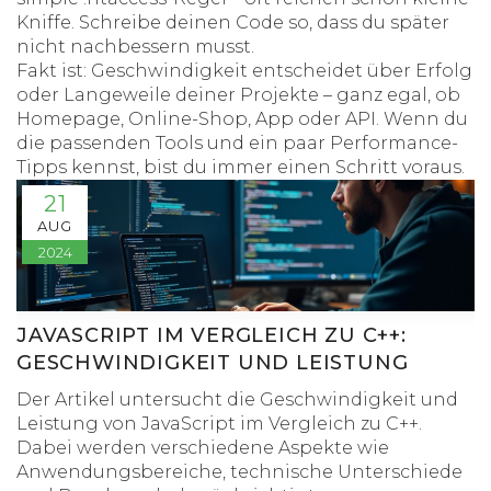
Kniffe. Schreibe deinen Code so, dass du später
nicht nachbessern musst.
Fakt ist: Geschwindigkeit entscheidet über Erfolg
oder Langeweile deiner Projekte – ganz egal, ob
Homepage, Online-Shop, App oder API. Wenn du
die passenden Tools und ein paar Performance-
Tipps kennst, bist du immer einen Schritt voraus.
21
AUG
2024
JAVASCRIPT IM VERGLEICH ZU C++:
GESCHWINDIGKEIT UND LEISTUNG
Der Artikel untersucht die Geschwindigkeit und
Leistung von JavaScript im Vergleich zu C++.
Dabei werden verschiedene Aspekte wie
Anwendungsbereiche, technische Unterschiede