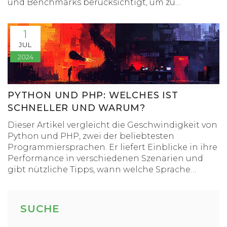
und Benchmarks berücksichtigt, um zu
bewerten, wie sich JavaScript und C++ in
verschiedenen Szenarien schlagen.
1
JUL
2024
PYTHON UND PHP: WELCHES IST
SCHNELLER UND WARUM?
Dieser Artikel vergleicht die Geschwindigkeit von
Python und PHP, zwei der beliebtesten
Programmiersprachen. Er liefert Einblicke in ihre
Performance in verschiedenen Szenarien und
gibt nützliche Tipps, wann welche Sprache
besser zu verwenden ist. Dabei werden
verschiedene Benchmarks und Tests diskutiert,
die die Unterschiede in der Geschwindigkeit
SUCHE
aufzeigen. Entdecken Sie, welche Aufgaben mit
welcher Sprache effizienter gelöst werden