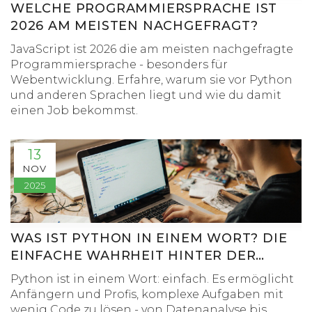
WELCHE PROGRAMMIERSPRACHE IST
2026 AM MEISTEN NACHGEFRAGT?
JavaScript ist 2026 die am meisten nachgefragte
Programmiersprache - besonders für
Webentwicklung. Erfahre, warum sie vor Python
und anderen Sprachen liegt und wie du damit
einen Job bekommst.
13
NOV
2025
WAS IST PYTHON IN EINEM WORT? DIE
EINFACHE WAHRHEIT HINTER DER
PROGRAMMIERSPRACHE
Python ist in einem Wort: einfach. Es ermöglicht
Anfängern und Profis, komplexe Aufgaben mit
wenig Code zu lösen - von Datenanalyse bis