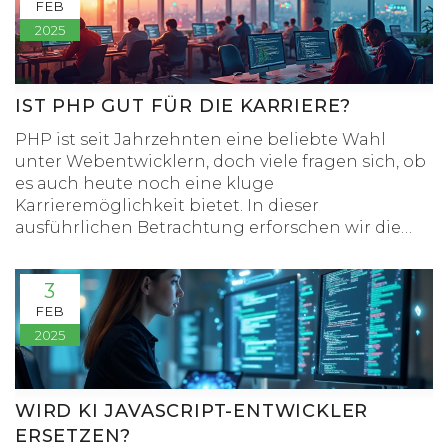
FEB
den Shitstorm um PHP verstehen will, findet hier
2025
ehrliche Antworten.
IST PHP GUT FÜR DIE KARRIERE?
PHP ist seit Jahrzehnten eine beliebte Wahl
unter Webentwicklern, doch viele fragen sich, ob
es auch heute noch eine kluge
Karrieremöglichkeit bietet. In dieser
ausführlichen Betrachtung erforschen wir die
Vielseitigkeit von PHP, seine Vor- und Nachteile
für Jobsuchende und die aktuellen Markttrends.
3
Mit praktischen Tipps und interessanten Fakten
FEB
hilft dieser Artikel, eine fundierte Entscheidung
2025
über eine Karriere in PHP zu treffen. Wenn Sie
sich für die Programmierung interessieren oder
gerade dabei sind, Ihre Karriere umzulenken,
könnte PHP die Sprache sein, die Sie suchen.
WIRD KI JAVASCRIPT-ENTWICKLER
ERSETZEN?