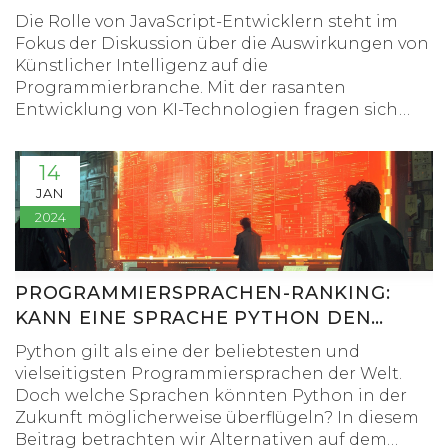
Die Rolle von JavaScript-Entwicklern steht im
Fokus der Diskussion über die Auswirkungen von
Künstlicher Intelligenz auf die
Programmierbranche. Mit der rasanten
Entwicklung von KI-Technologien fragen sich
viele, ob diese Innovationen menschliche
Fähigkeiten obsolet machen könnten. Der
14
Artikel untersucht, wie Automatisierung und KI
JAN
die Arbeit von Entwicklern verändern und welche
2024
Aufgaben noch immer von menschlichem
Einfühlungsvermögen und Kreativität profitieren.
Dabei werden auch potenzielle Wege aufgezeigt,
wie Entwickler ihre Fähigkeiten anpassen
PROGRAMMIERSPRACHEN-RANKING:
können, um mit künftigen Entwicklungen
KANN EINE SPRACHE PYTHON DEN
Schritt zu halten.
RANG ABLAUFEN?
Python gilt als eine der beliebtesten und
vielseitigsten Programmiersprachen der Welt.
Doch welche Sprachen könnten Python in der
Zukunft möglicherweise überflügeln? In diesem
Beitrag betrachten wir Alternativen auf dem