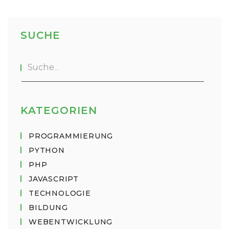
Markt, bewerten deren Vor- und Nachteile und
erkunden Szenarien, in denen andere Sprachen
Python in bestimmten Bereichen überlegen sein
SUCHE
könnten. Lassen Sie uns gemeinsam
herausfinden, ob und wie Python den Thron in
der Welt der Programmierung behaupten kann.
KATEGORIEN
PROGRAMMIERUNG
PYTHON
PHP
JAVASCRIPT
TECHNOLOGIE
BILDUNG
WEBENTWICKLUNG