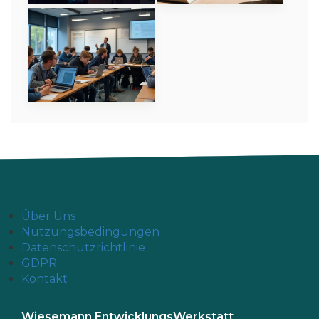
Über Uns
Nutzungsbedingungen
Datenschutzrichtlinie
GDPR
Kontakt
Wiesemann EntwicklungsWerkstatt