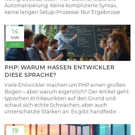
Automatisierung. Keine komplizierte Syntax,
keine langen Setup-Prozesse. Nur Ergebnisse.
14
MAI
2025
PHP: WARUM HASSEN ENTWICKLER
DIESE SPRACHE?
Viele Entwickler machen um PHP einen großen
Bogen – aber warum eigentlich? Der Artikel geht
typischen Kritikpunkten auf den Grund und
schaut sich echte Schwächen, aber auch
unterschätzte Stärken an. Es gibt handfeste
Beispiele aus dem Alltag und Tipps, worauf man
beim Einsatz von PHP achten sollte. Außerdem:
19
Wie fühlt sich das Coden in PHP wirklich an? Wer