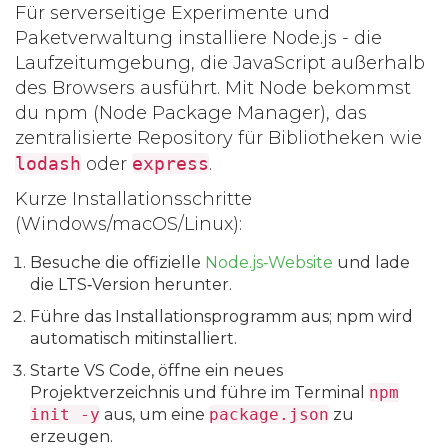
Für serverseitige Experimente und
Paketverwaltung installiere
Node.js
- die
Laufzeitumgebung, die JavaScript außerhalb
des Browsers ausführt. Mit Node bekommst
du
npm
(Node Package Manager), das
zentralisierte Repository für Bibliotheken wie
lodash
oder
express
.
Kurze Installationsschritte
(Windows/macOS/Linux):
Besuche die offizielle
Node.js‑Website
und lade
die LTS‑Version herunter.
Führe das Installationsprogramm aus; npm wird
automatisch mitinstalliert.
Starte VS Code, öffne ein neues
Projektverzeichnis und führe im Terminal
npm
init -y
aus, um eine
package.json
zu
erzeugen.