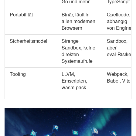
Go und mehr
TypeScript
Portabilität
Binär, läuft in
Quellcode,
allen modernen
abhängig
Browsern
von Engine
Sicherheitsmodell
Strenge
Sandbox,
Sandbox, keine
aber
direkten
eval‑Risiken
Systemaufrufe
Tooling
LLVM,
Webpack,
Emscripten,
Babel, Vite
wasm‑pack