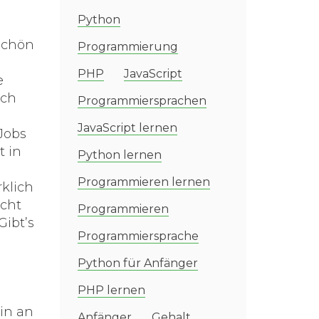
Python
schön
Programmierung
PHP
JavaScript
e
ich
Programmiersprachen
JavaScript lernen
Jobs
t in
Python lernen
Programmieren lernen
klich
icht
Programmieren
Gibt’s
Programmiersprache
Python für Anfänger
PHP lernen
in an
Anfänger
Gehalt