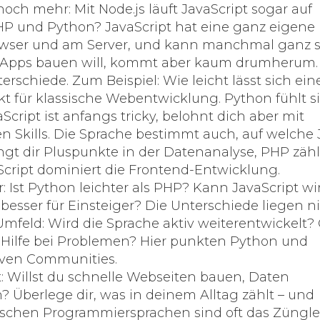
och mehr: Mit Node.js läuft JavaScript sogar auf
HP und Python? JavaScript hat eine ganz eigene
Browser und am Server, und kann manchmal ganz 
-Apps bauen will, kommt aber kaum drumherum.
terschiede. Zum Beispiel: Wie leicht lässt sich ein
kt für klassische Webentwicklung. Python fühlt s
cript ist anfangs tricky, belohnt dich aber mit
n Skills. Die Sprache bestimmt auch, auf welche 
gt dir Pluspunkte in der Datenanalyse, PHP zähl
cript dominiert die Frontend-Entwicklung.
st Python leichter als PHP? Kann JavaScript wir
sser für Einsteiger? Die Unterschiede liegen n
mfeld: Wird die Sprache aktiv weiterentwickelt? 
 Hilfe bei Problemen? Hier punkten Python und
tiven Communities.
: Willst du schnelle Webseiten bauen, Daten
Überlege dir, was in deinem Alltag zählt – und
wischen Programmiersprachen sind oft das Züngle