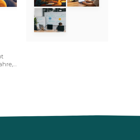
bt
ahre,
elche
he