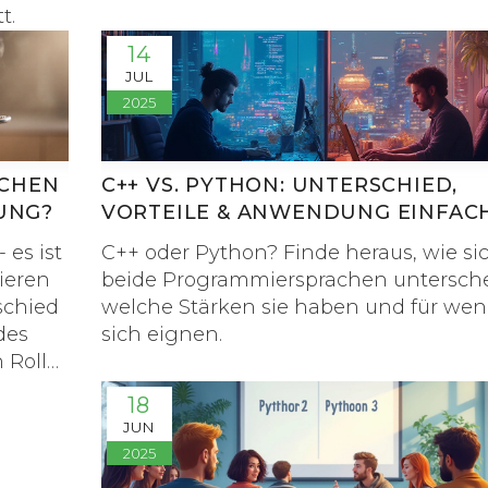
t.
14
JUL
2025
SCHEN
C++ VS. PYTHON: UNTERSCHIED,
UNG?
VORTEILE & ANWENDUNG EINFAC
ERKLÄRT
 es ist
C++ oder Python? Finde heraus, wie si
ieren
beide Programmiersprachen untersche
schied
welche Stärken sie haben und für wen 
des
sich eignen.
 Rolle
g.
18
JUN
2025