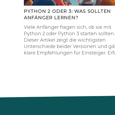
PYTHON 2 ODER 3: WAS SOLLTEN
ANFÄNGER LERNEN?
Viele Anfänger fragen sich, ob sie mit
Python 2 oder Python 3 starten sollten.
Dieser Artikel zeigt die wichtigsten
Unterschiede beider Versionen und gi
klare Empfehlungen für Einsteiger. Erf
warum Python 3 die Zukunft ist und w
Fehler du durch die richtige Wahl
vermeidest. Außerdem gibt es praktisc
Tipps zum Einstieg und Antworten auf
typische Anfängerfragen.