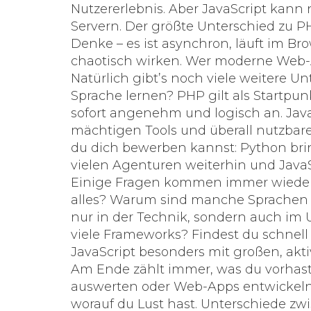
Nutzererlebnis. Aber JavaScript kann n
Servern. Der größte Unterschied zu P
Denke – es ist asynchron, läuft im 
chaotisch wirken. Wer moderne Web
Natürlich gibt’s noch viele weitere Un
Sprache lernen? PHP gilt als Startpun
sofort angenehm und logisch an. JavaS
mächtigen Tools und überall nutzbare
du dich bewerben kannst: Python brin
vielen Agenturen weiterhin und JavaS
Einige Fragen kommen immer wieder: I
alles? Warum sind manche Sprachen be
nur in der Technik, sondern auch im U
viele Frameworks? Findest du schnell
JavaScript besonders mit großen, ak
Am Ende zählt immer, was du vorhast
auswerten oder Web-Apps entwickeln? 
worauf du Lust hast. Unterschiede z