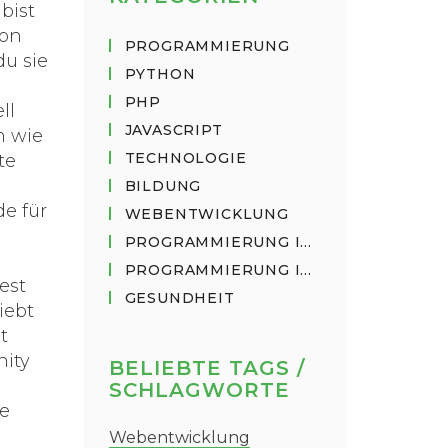
bist
hon
PROGRAMMIERUNG
du sie
PYTHON
PHP
ll
JAVASCRIPT
n wie
TECHNOLOGIE
te
BILDUNG
e für
WEBENTWICKLUNG
PROGRAMMIERUNG IN PYTHON
PROGRAMMIERUNG IN JAVASCRIPT
est
GESUNDHEIT
iebt
t
nity
BELIEBTE TAGS /
SCHLAGWORTE
ne
Webentwicklung