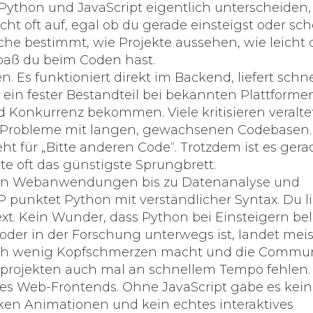
Python und JavaScript eigentlich unterscheiden, 
cht oft auf, egal ob du gerade einsteigst oder sc
che bestimmt, wie Projekte aussehen, wie leicht 
Spaß du beim Coden hast.
 Es funktioniert direkt im Backend, liefert schne
 ein fester Bestandteil bei bekannten Plattforme
onkurrenz bekommen. Viele kritisieren veralte
nd Probleme mit langen, gewachsenen Codebasen.
 für „Bitte anderen Code“. Trotzdem ist es gerad
te oft das günstigste Sprungbrett.
 von Webanwendungen bis zu Datenanalyse und
HP punktet Python mit verständlicher Syntax. Du li
xt. Kein Wunder, dass Python bei Einsteigern bel
 oder in der Forschung unterwegs ist, landet meis
infach wenig Kopfschmerzen macht und die Commu
ebprojekten auch mal an schnellem Tempo fehlen.
des Web-Frontends. Ohne JavaScript gäbe es kei
en Animationen und kein echtes interaktives