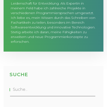
Leidenschaft für Entwicklung. Als Expertin in
meinem Feld habe ich zahlreiche Projekte in
verschiedenen Programmiersprachen umgesetzt.
Ich liebe es, mein Wissen durch das Schreiben von
Fachartikeln zu teilen, besonders im Bereich
Softwareentwicklung und innovative Technologien.
Stetig arbeite ich daran, meine Fähigkeiten zu
erweitern und neue Programmierkonzepte zu
erforschen.
SUCHE