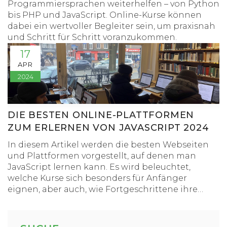
Programmiersprachen weiterhelfen – von Python
bis PHP und JavaScript. Online-Kurse können
dabei ein wertvoller Begleiter sein, um praxisnah
und Schritt für Schritt voranzukommen.
17
APR
2024
DIE BESTEN ONLINE-PLATTFORMEN
ZUM ERLERNEN VON JAVASCRIPT 2024
In diesem Artikel werden die besten Webseiten
und Plattformen vorgestellt, auf denen man
JavaScript lernen kann. Es wird beleuchtet,
welche Kurse sich besonders für Anfänger
eignen, aber auch, wie Fortgeschrittene ihre
Kenntnisse vertiefen können. Zudem wird auf die
Besonderheiten und Vorteile der einzelnen
Lernplattformen eingegangen, sodass Leser eine