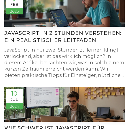
FEB
2025
JAVASCRIPT IN 2 STUNDEN VERSTEHEN:
EIN REALISTISCHER LEITFADEN
JavaScript in nur zwei Stunden zu lernen klingt
verlockend, aber ist das wirklich möglich? In
diesem Artikel betrachten wir, was in solch einem
kurzen Zeitraum erreicht werden kann. Wir
bieten praktische Tipps für Einsteiger, nützliche
Ressourcen und verständliche Erklärungen zu
grundlegenden JavaScript-Konzepten. Diese
10
Informationen sollen Neulingen helfen, effektiv
JUL
und fokussiert zu lernen. Die Artikel diskutiert die
2024
realistischen Erwartungen und Schritte für ein
effizientes Lernprogramm.
WIE SCHWER IST JAVASCRIPT FÜR