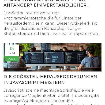
ANFÄNGER? EIN VERSTÄNDLICHER
LEITFADEN
JavaScript ist eine vielseitige
Programmiersprache, die für Einsteiger
herausfordernd sein kann. Dieser Artikel erklärt
die grundsätzlichen Konzepte, häufige
Stolpersteine und bietet wertvolle Tipps für den
Einstieg. Anfänger erfahren, wie sie Schritt für
Schritt ihre Fähigkeiten verbessern können, um
15
selbst komplexere Projekte erfolgreich
MAI
umzusetzen.
2024
DIE GRÖSSTEN HERAUSFORDERUNGEN I
N JAVASCRIPT MEISTERN
JavaScript ist eine mächtige Sprache, die viele
aufregende Möglichkeiten bietet. Trotzdem gibt
es einige Aspekte, die als besonders