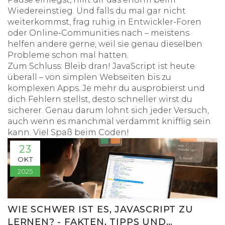
Wiedereinstieg. Und falls du mal gar nicht
weiterkommst, frag ruhig in Entwickler-Foren
oder Online-Communities nach – meistens
helfen andere gerne, weil sie genau dieselben
Probleme schon mal hatten.
Zum Schluss: Bleib dran! JavaScript ist heute
überall – von simplen Webseiten bis zu
komplexen Apps. Je mehr du ausprobierst und
dich Fehlern stellst, desto schneller wirst du
sicherer. Genau darum lohnt sich jeder Versuch,
auch wenn es manchmal verdammt knifflig sein
kann. Viel Spaß beim Coden!
23
OKT
2025
WIE SCHWER IST ES, JAVASCRIPT ZU
LERNEN? - FAKTEN, TIPPS UND