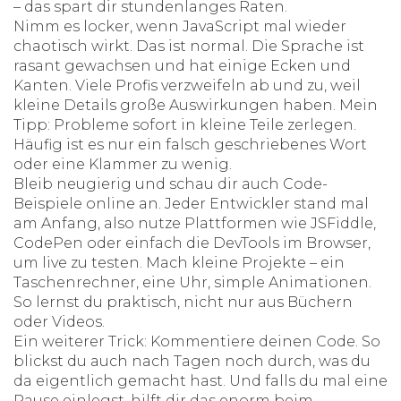
– das spart dir stundenlanges Raten.
Nimm es locker, wenn JavaScript mal wieder
chaotisch wirkt. Das ist normal. Die Sprache ist
rasant gewachsen und hat einige Ecken und
Kanten. Viele Profis verzweifeln ab und zu, weil
kleine Details große Auswirkungen haben. Mein
Tipp: Probleme sofort in kleine Teile zerlegen.
Häufig ist es nur ein falsch geschriebenes Wort
oder eine Klammer zu wenig.
Bleib neugierig und schau dir auch Code-
Beispiele online an. Jeder Entwickler stand mal
am Anfang, also nutze Plattformen wie JSFiddle,
CodePen oder einfach die DevTools im Browser,
um live zu testen. Mach kleine Projekte – ein
Taschenrechner, eine Uhr, simple Animationen.
So lernst du praktisch, nicht nur aus Büchern
oder Videos.
Ein weiterer Trick: Kommentiere deinen Code. So
blickst du auch nach Tagen noch durch, was du
da eigentlich gemacht hast. Und falls du mal eine
Pause einlegst, hilft dir das enorm beim