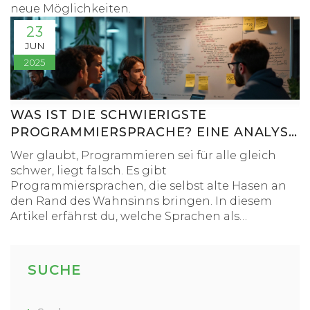
neue Möglichkeiten.
23
JUN
2025
WAS IST DIE SCHWIERIGSTE
PROGRAMMIERSPRACHE? EINE ANALYSE
DER HÄRTESTEN SPRACHEN IN DER
Wer glaubt, Programmieren sei für alle gleich
INFORMATIK
schwer, liegt falsch. Es gibt
Programmiersprachen, die selbst alte Hasen an
den Rand des Wahnsinns bringen. In diesem
Artikel erfährst du, welche Sprachen als
besonders schwer gelten und warum. Mit Fakten,
Beispielen aus der Praxis und ganz ehrlichen
Tipps, wie man sich trotzdem durchbeißt.
SUCHE