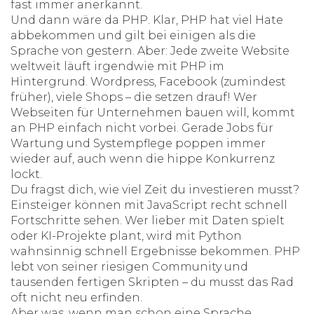
fast immer anerkannt.
Und dann wäre da PHP. Klar, PHP hat viel Hate
abbekommen und gilt bei einigen als die
Sprache von gestern. Aber: Jede zweite Website
weltweit läuft irgendwie mit PHP im
Hintergrund. Wordpress, Facebook (zumindest
früher), viele Shops – die setzen drauf! Wer
Webseiten für Unternehmen bauen will, kommt
an PHP einfach nicht vorbei. Gerade Jobs für
Wartung und Systempflege poppen immer
wieder auf, auch wenn die hippe Konkurrenz
lockt.
Du fragst dich, wie viel Zeit du investieren musst?
Einsteiger können mit JavaScript recht schnell
Fortschritte sehen. Wer lieber mit Daten spielt
oder KI-Projekte plant, wird mit Python
wahnsinnig schnell Ergebnisse bekommen. PHP
lebt von seiner riesigen Community und
tausenden fertigen Skripten – du musst das Rad
oft nicht neu erfinden.
Aber was, wenn man schon eine Sprache