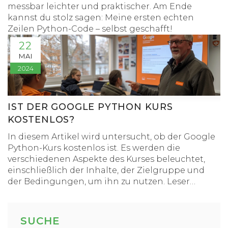
messbar leichter und praktischer. Am Ende
kannst du stolz sagen: Meine ersten echten
Zeilen Python-Code – selbst geschafft!
22
MAI
2024
IST DER GOOGLE PYTHON KURS
KOSTENLOS?
In diesem Artikel wird untersucht, ob der Google
Python-Kurs kostenlos ist. Es werden die
verschiedenen Aspekte des Kurses beleuchtet,
einschließlich der Inhalte, der Zielgruppe und
der Bedingungen, um ihn zu nutzen. Leser
erhalten zudem praktische Tipps und
interessante Fakten rund um das Lernen von
Python mit Google.
SUCHE