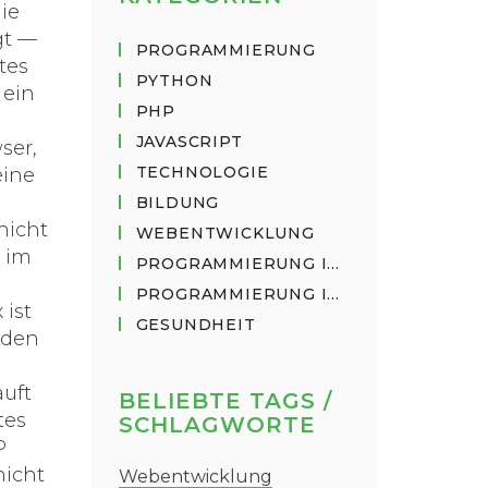
ie
gt —
PROGRAMMIERUNG
tes
PYTHON
 ein
PHP
JAVASCRIPT
ser,
TECHNOLOGIE
eine
BILDUNG
nicht
WEBENTWICKLUNG
u im
PROGRAMMIERUNG IN PYTHON
PROGRAMMIERUNG IN JAVASCRIPT
 ist
GESUNDHEIT
nden
äuft
BELIEBTE TAGS /
tes
SCHLAGWORTE
P
nicht
Webentwicklung