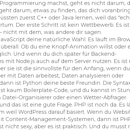
e Programmierung
machst, geht es nicht darum, d
 geht darum, etwas zu finden, das dich voranbrin
müssten zuerst C++ oder Java lernen, weil das "ech
Irrtum. Der
erste Schritt
ist kein Wettbewerb. Es ist
 nicht mit dem, was andere dir sagen.
JavaScript
deine natürliche Wahl. Es läuft im Brow
t überall. Ob du eine Knopf-Animation willst oder 
lich. Und wenn du dich später für Backend-
es mit Node.js auch auf dem Server nutzen. Es ist 
ber sie ist die sinnvollste für den Anfang, wenn d
er mit Daten arbeitest, Daten analysieren oder
dann ist
Python
deine beste Freundin. Die Syntax
hst kaum Boilerplate-Code, und du kannst in Stu
Datei-Organisierer oder einen Wetter-Abfrager.
nd das ist eine gute Frage. PHP ist noch da. Es l
lem weil WordPress darauf basiert. Wenn du Websi
 mit Content-Management-Systemen, dann ist PH
t nicht sexy, aber es ist praktisch. Und du musst 