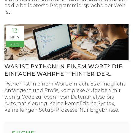
es die beliebteste Programmiersprache der Welt
ist.
13
NOV
2025
WAS IST PYTHON IN EINEM WORT? DIE
EINFACHE WAHRHEIT HINTER DER
PROGRAMMIERSPRACHE
Python ist in einem Wort: einfach. Es ermöglicht
Anfängern und Profis, komplexe Aufgaben mit
wenig Code zu lösen - von Datenanalyse bis
Automatisierung. Keine komplizierte Syntax,
keine langen Setup-Prozesse. Nur Ergebnisse.