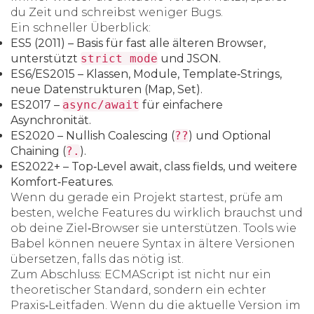
du Zeit und schreibst weniger Bugs.
Ein schneller Überblick:
ES5 (2011)
– Basis für fast alle älteren Browser,
unterstützt
strict mode
und JSON.
ES6/ES2015
– Klassen, Module, Template‑Strings,
neue Datenstrukturen (Map, Set).
ES2017
–
async/await
für einfachere
Asynchronität.
ES2020
– Nullish Coalescing (
??
) und Optional
Chaining (
?.
).
ES2022+
– Top‑Level await, class fields, und weitere
Komfort‑Features.
Wenn du gerade ein Projekt startest, prüfe am
besten, welche Features du wirklich brauchst und
ob deine Ziel‑Browser sie unterstützen. Tools wie
Babel können neuere Syntax in ältere Versionen
übersetzen, falls das nötig ist.
Zum Abschluss: ECMAScript ist nicht nur ein
theoretischer Standard, sondern ein echter
Praxis‑Leitfaden. Wenn du die aktuelle Version im