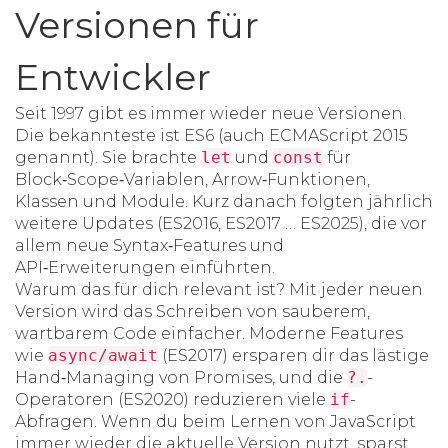
Versionen für
Entwickler
Seit 1997 gibt es immer wieder neue Versionen.
Die bekannteste ist
ES6
(auch
ECMAScript 2015
genannt). Sie brachte
let
und
const
für
Block‑Scope‑Variablen, Arrow‑Funktionen,
Klassen und Module. Kurz danach folgten jährlich
weitere Updates (ES2016, ES2017 … ES2025), die vor
allem neue Syntax‑Features und
API‑Erweiterungen einführten.
Warum das für dich relevant ist? Mit jeder neuen
Version wird das Schreiben von sauberem,
wartbarem Code einfacher. Moderne Features
wie
async/await
(ES2017) ersparen dir das lästige
Hand‑Managing von Promises, und die
?.
-
Operatoren (ES2020) reduzieren viele
if
-
Abfragen. Wenn du beim Lernen von JavaScript
immer wieder die aktuelle Version nutzt, sparst