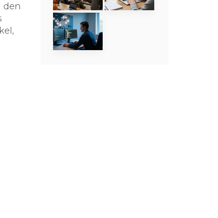
u den
s
kel,