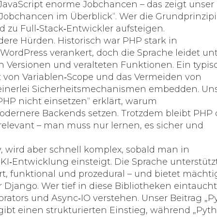
t JavaScript enorme Jobchancen – das zeigt unser
e Jobchancen im Überblick“. Wer die Grundprinzip
 zu Full‑Stack‑Entwickler aufsteigen.
dere Hürden. Historisch war PHP stark in
rdPress verankert, doch die Sprache leidet un
 Versionen und veralteten Funktionen. Ein typis
t von Variablen‑Scope und das Vermeiden von
te keinerlei Sicherheitsmechanismen embedden. Un
P nicht einsetzen“ erklärt, warum
odernere Backends setzen. Trotzdem bleibt PHP
elevant – man muss nur lernen, es sicher und
iv, wird aber schnell komplex, sobald man in
I‑Entwicklung einsteigt. Die Sprache unterstütz
t, funktional und prozedural – und bietet mächti
Django. Wer tief in diese Bibliotheken eintaucht
rators und Async‑IO verstehen. Unser Beitrag „P
 gibt einen strukturierten Einstieg, während „Pyt