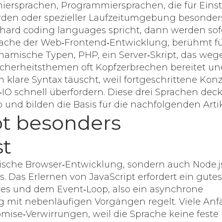
iersprachen
,
Programmiersprachen, die für Einst
den oder spezieller Laufzeitumgebung besonder
hard coding languages
spricht, dann werden sof
rache der Web‑Frontend‑Entwicklung, berühmt f
namische Typen
,
PHP
,
ein Server‑Skript, das weg
Sicherheitsthemen oft Kopfzerbrechen bereitet
un
en klare Syntax täuscht, weil fortgeschrittene Kon
O schnell überfordern
. Diese drei Sprachen dec
und bilden die Basis für die nachfolgenden Artik
t besonders
st
sische Browser‑Entwicklung, sondern auch Node.j
s. Das
Erlernen von JavaScript
erfordert ein gutes
res und dem Event‑Loop, also ein
asynchrone
 mit nebenläufigen Vorgängen regelt
. Viele An
omise‑Verwirrungen, weil die Sprache keine feste