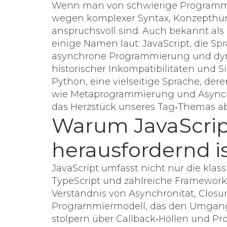
Wenn man von
schwierige Programm
wegen komplexer Syntax, Konzepthür
anspruchsvoll sind
. Auch bekannt als
einige Namen laut:
JavaScript
,
die Sp
asynchrone Programmierung und dy
historischer Inkompatibilitäten und 
Python
,
eine vielseitige Sprache, der
wie Metaprogrammierung und Async‑I
das Herzstück unseres Tag‑Themas ab 
Warum JavaScrip
herausfordernd i
JavaScript
umfasst
nicht nur die klas
TypeScript und zahlreiche Framework
Verständnis von Asynchronität, Closu
Programmiermodell
,
das den Umgang
stolpern über Callback‑Höllen und Pr