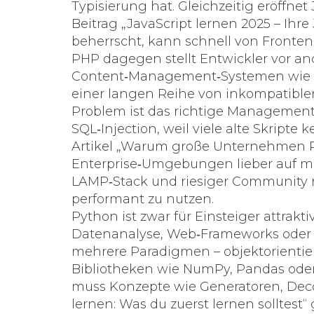
Typisierung hat. Gleichzeitig eröffne
Beitrag „JavaScript lernen 2025 – Ihr
beherrscht, kann schnell von Frontend
PHP dagegen
stellt
Entwickler vor an
Content‑Management‑Systemen wie Wo
einer langen Reihe von inkompatiblen
Problem ist das richtige Managemen
SQL‑Injection, weil viele alte Skrip
Artikel „Warum große Unternehmen PH
Enterprise‑Umgebungen lieber auf m
LAMP‑Stack und riesiger Community r
performant zu nutzen.
Python
ist
zwar für Einsteiger attrakt
Datenanalyse, Web‑Frameworks oder K
mehrere Paradigmen – objektorientier
Bibliotheken wie NumPy, Pandas oder 
muss Konzepte wie Generatoren, Deco
lernen: Was du zuerst lernen solltest“