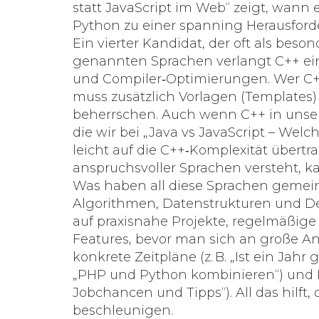
statt JavaScript im Web“ zeigt, wann e
Python zu einer spanning Herausforde
Ein vierter Kandidat, der oft als beson
genannten Sprachen verlangt C++ ein
und Compiler‑Optimierungen. Wer C+
muss zusätzlich Vorlagen (Templates
beherrschen. Auch wenn C++ in unserem
die wir bei „Java vs JavaScript – Welch
leicht auf die C++‑Komplexität übertr
anspruchsvoller Sprachen versteht, ka
Was haben all diese Sprachen gemei
Algorithmen, Datenstrukturen und De
auf praxisnahe Projekte, regelmäßig
Features, bevor man sich an große A
konkrete Zeitpläne (z. B. „Ist ein Jahr
„PHP und Python kombinieren“) und K
Jobchancen und Tipps“). All das hilft
beschleunigen.