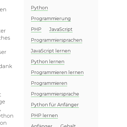
Python
ien
Programmierung
PHP
JavaScript
ter
ches
Programmiersprachen
JavaScript lernen
ser
Python lernen
 dank
Programmieren lernen
Programmieren
Programmiersprache
t
ge
Python für Anfänger
,
ython
PHP lernen
hon
Anfänger
Gehalt