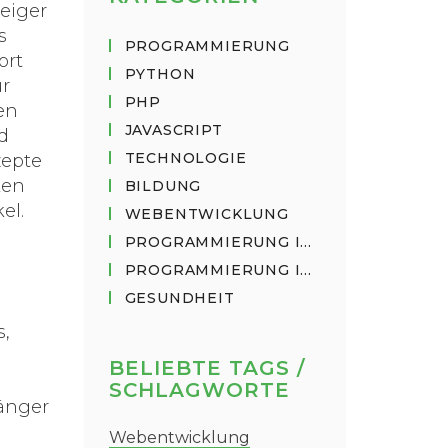
eiger
s
PROGRAMMIERUNG
ort
PYTHON
ür
PHP
en
JAVASCRIPT
d
TECHNOLOGIE
zepte
ken
BILDUNG
el.
WEBENTWICKLUNG
PROGRAMMIERUNG IN PYTHON
PROGRAMMIERUNG IN JAVASCRIPT
GESUNDHEIT
s,
BELIEBTE TAGS /
SCHLAGWORTE
fänger
Webentwicklung