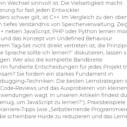
in Wechsel sinnvoll ist. Die Vielseitigkeit macht
rung für fast jeden Entwickler.
ders schwer gilt, ist C++. Im Vergleich zu den obe
 tiefes Verständnis von Speicherverwaltung, Zei
+ neben JavaScript, PHP oder Python lernen mö
) und das Konzept von Undefined Behaviour
 Tag‑Set nicht direkt vertreten ist, die Prinzipi
e Sprache sollte ich lernen?“ diskutieren, lassen s
agen. Wer also die komplette Bandbreite
nn fundierte Entscheidungen für jedes Projekt tr
nsam? Sie
fordern
ein starkes Fundament in
bugging‑Techniken. Die besten Lernstrategien 
e Code‑Reviews und das Ausprobieren von kleine
nwendungen wagt. In unseren Artikeln findest d
 genug, um JavaScript zu lernen?“), Praxisbeispiele
arriere‑Tipps (wie „Selbstlernende Programmiere
, die scheinbare Hürde zu reduzieren und das Lern