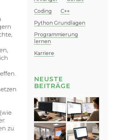
Coding
C++
n
Python Grundlagen
gern
chte,
Programmierung
lernen
en,
Karriere
ich
effen.
NEUSTE
BEITRÄGE
setzen
n
u
 (wie
r:
en zu