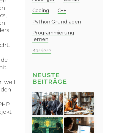
hen
en
Coding
C++
cs,
Python Grundlagen
en.
ders
Programmierung
lernen
cht,
Karriere
n
nde
mit
NEUSTE
BEITRÄGE
, weil
n den
 PHP
ojekt