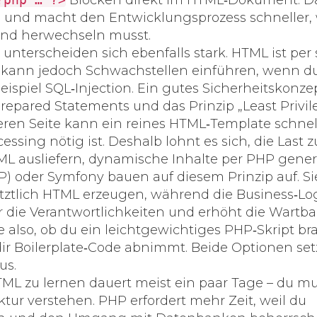
Blöcken direkt im HTML‑Dokument. D
nd macht den Entwicklungsprozess schneller, 
und herwechseln musst.
nterscheiden sich ebenfalls stark. HTML ist per 
PHP kann jedoch Schwachstellen einführen, wenn d
Beispiel SQL‑Injection. Ein gutes Sicherheitskonze
Prepared Statements und das Prinzip „Least Privil
eren Seite kann ein reines HTML‑Template schnel
ssing nötig ist. Deshalb lohnt es sich, die Last z
HTML ausliefern, dynamische Inhalte per PHP gener
) oder Symfony bauen auf diesem Prinzip auf. Si
etztlich HTML erzeugen, während die Business‑Log
 die Verantwortlichkeiten und erhöht die Wartbar
e also, ob du ein leichtgewichtiges PHP‑Skript br
ir Boilerplate‑Code abnimmt. Beide Optionen se
us.
TML zu lernen dauert meist ein paar Tage – du mu
ktur verstehen. PHP erfordert mehr Zeit, weil du