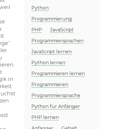
as
weil
Python
Programmierung
se
u
PHP
JavaScript
pt
Programmiersprachen
ege“
ler
JavaScript lernen
u
Python lernen
ieren.
e
Programmieren lernen
ik in
Programmieren
keit.
auchst
Programmiersprache
tzen
Python für Anfänger
sst
PHP lernen
Anfänger
Gehalt