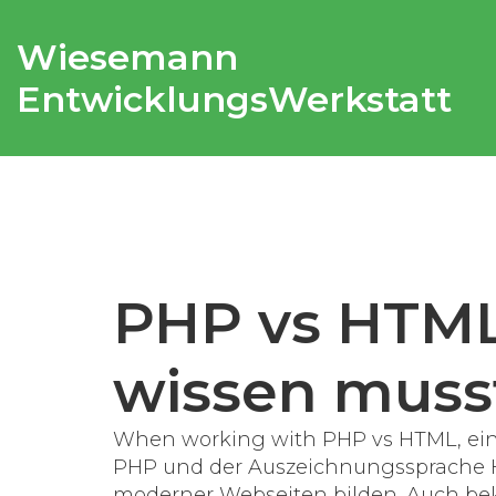
Wiesemann
EntwicklungsWerkstatt
PHP vs HTML
wissen muss
When working with
PHP vs HTML
,
ei
PHP und der Auszeichnungssprache H
moderner Webseiten bilden
. Auch be