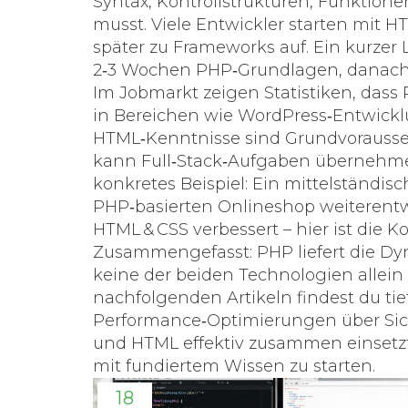
Syntax, Kontrollstrukturen, Funkti
musst. Viele Entwickler starten mit 
später zu Frameworks auf. Ein kurzer
2‑3 Wochen PHP‑Grundlagen, danach 
Im Jobmarkt zeigen Statistiken, dass
in Bereichen wie WordPress‑Entwick
HTML‑Kenntnisse sind Grundvorausset
kann Full‑Stack‑Aufgaben übernehmen
konkretes Beispiel: Ein mittelständ
PHP‑basierten Onlineshop weiterentwi
HTML & CSS verbessert – hier ist die
Zusammengefasst: PHP liefert die Dyna
keine der beiden Technologien allein 
nachfolgenden Artikeln findest du ti
Performance‑Optimierungen über Siche
und HTML effektiv zusammen einsetzt.
mit fundiertem Wissen zu starten.
18