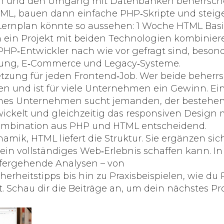
onen und den Umgang mit Datenbanken beherrsc
HTML, bauen dann einfache PHP‑Skripte und steig
 Lernplan könnte so aussehen: 1 Woche HTML Basi
ein Projekt mit beiden Technologien kombinier
 PHP‑Entwickler nach wie vor gefragt sind, beson
lung, E‑Commerce und Legacy‑Systeme.
zung für jeden Frontend‑Job. Wer beide beherrs
 und ist für viele Unternehmen ein Gewinn. Ei
isches Unternehmen sucht jemanden, der bestehe
ckelt und gleichzeitig das responsiven Design 
 Kombination aus PHP und HTML entscheidend.
mik, HTML liefert die Struktur. Sie ergänzen sich
ein vollständiges Web‑Erlebnis schaffen kann. I
efergehende Analysen – von
rheitstipps bis hin zu Praxisbeispielen, wie du
 Schau dir die Beiträge an, um dein nächstes Pr