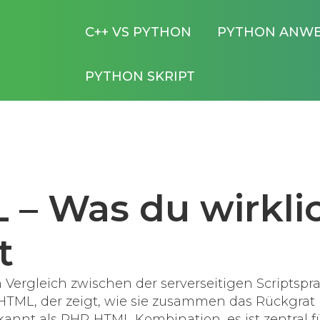
C++ VS PYTHON
PYTHON ANW
PYTHON SKRIPT
 – Was du wirkli
t
n Vergleich zwischen der serverseitigen Scriptspr
TML, der zeigt, wie sie zusammen das Rückgrat
kannt als
PHP‑HTML‑Kombination
, es ist zentral f