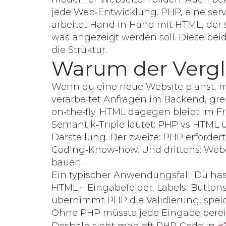
jede Web‑Entwicklung.
PHP
,
eine ser
arbeitet Hand in Hand mit
HTML
,
der 
was angezeigt werden soll
. Diese bei
die Struktur.
Warum der Vergle
Wenn du eine neue Website planst, mu
verarbeitet Anfragen im
Backend
, gr
on‑the‑fly. HTML dagegen bleibt im
F
Semantik‑Triple lautet:
PHP vs HTML um
Darstellung
. Der zweite:
PHP erforder
Coding‑Know‑how
. Und drittens:
Webe
bauen
.
Ein typischer Anwendungsfall: Du hast
HTML – Eingabefelder, Labels, Buttons
übernimmt PHP die Validierung, speic
Ohne PHP müsste jede Eingabe bereits
<