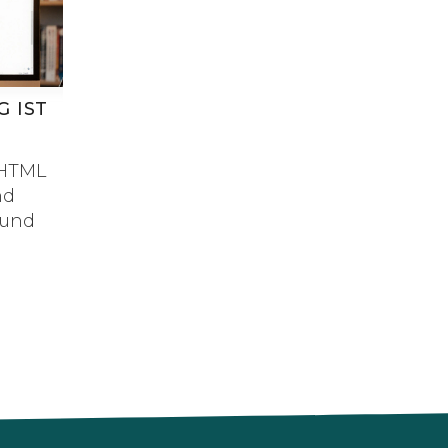
G IST
 HTML
nd
 und