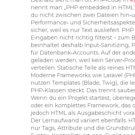
Deshalb sieht man oft PHP‑Code in
nennt man „PHP embedded in HTML“ u
du nicht zwischen zwei Dateien hin‑
Performance‑ und Sicherheitsaspekte u
sicher, weil es nur Text ausliefert. 
Eingaben nicht richtig filterst – zum 
beinhaltet deshalb Input‑Sanitizing, 
für Datenbank‑Accounts. Auf der and
geladen werden, weil kein Server‑Proce
verteilen: Statische Teile als reines 
Moderne Frameworks wie Laravel (PHP
nutzen Templates (Blade, Twig), die l
PHP‑Klassen steckt. Das trennt sauber
Wenn du ein Projekt startest, überleg
oder ein komplettes Framework, das d
jedoch HTML als Ausgabeschicht vora
Der Lernaufwand variiert ebenfalls. H
nur Tags, Attribute und die Grundstru