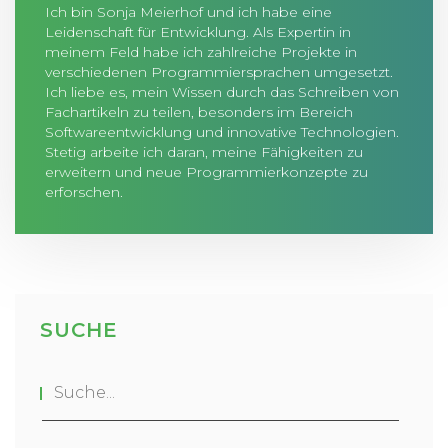
Ich bin Sonja Meierhof und ich habe eine
Leidenschaft für Entwicklung. Als Expertin in
meinem Feld habe ich zahlreiche Projekte in
verschiedenen Programmiersprachen umgesetzt.
Ich liebe es, mein Wissen durch das Schreiben von
Fachartikeln zu teilen, besonders im Bereich
Softwareentwicklung und innovative Technologien.
Stetig arbeite ich daran, meine Fähigkeiten zu
erweitern und neue Programmierkonzepte zu
erforschen.
SUCHE